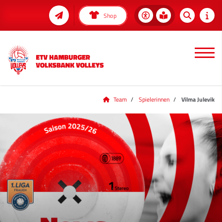
Shop
Team
Spielerinnen
Vilma Julevik