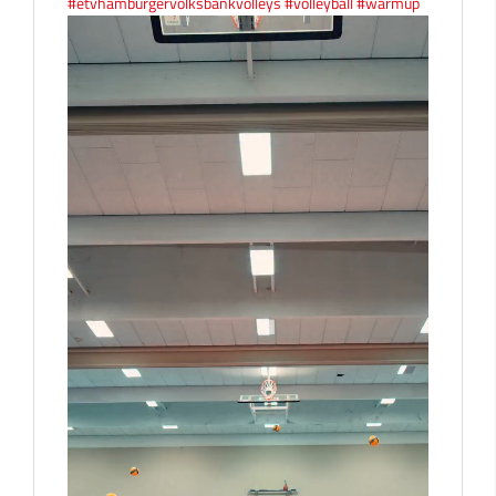
#etvhamburgervolksbankvolleys
#volleyball
#warmup