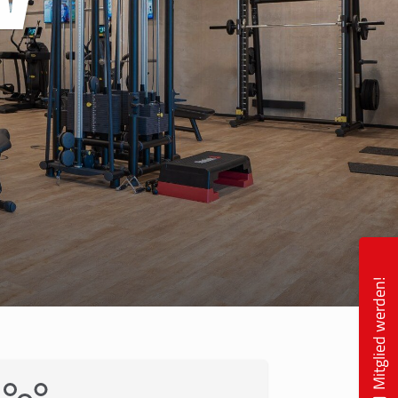
V
eschäftsstelle
msbütteler Turnverband e. V.
ndesstr. 96
144 Hamburg
+49 40 4017690
info@etv-hamburg.de
Mitglied werden!