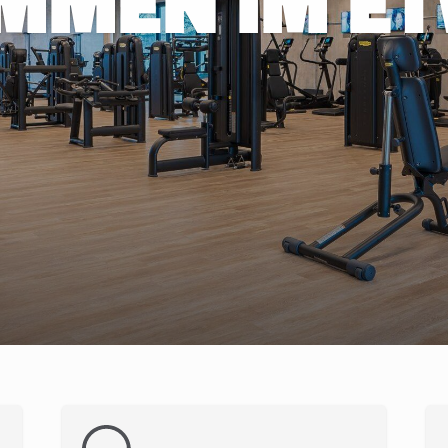
MMEN IM ET
Mitglieder-Service
G
Alles zur Mitgliedschaft
Ei
Downloads
Bu
Termine
20
Fragen & Antworten