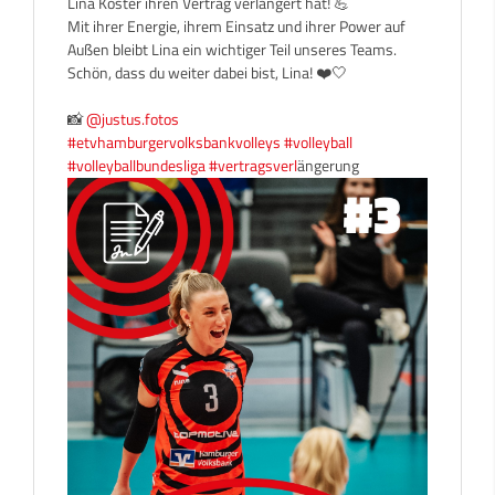
Lina Köster ihren Vertrag verlängert hat! 💪
Mit ihrer Energie, ihrem Einsatz und ihrer Power auf
Außen bleibt Lina ein wichtiger Teil unseres Teams.
Schön, dass du weiter dabei bist, Lina! ❤️🤍
📸
@justus.fotos
#etvhamburgervolksbankvolleys
#volleyball
#volleyballbundesliga
#vertragsverl
ängerung