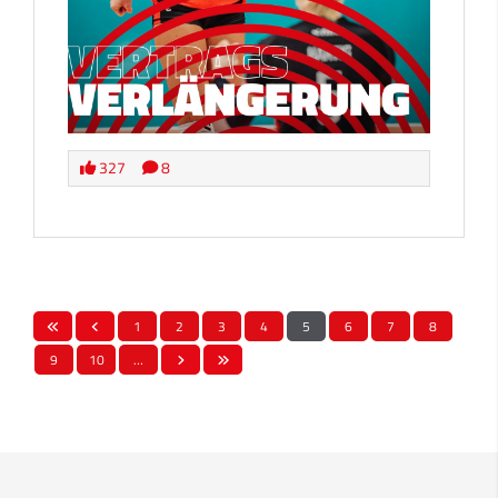
327
8
1
2
3
4
5
6
7
8
9
10
…