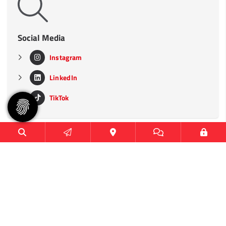
Social Media
Instagram
LinkedIn
TikTok
Heimspielstätten
CU Arena
Sporthalle Hoheluft