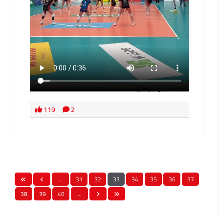
119
2
…
31
32
33
34
35
36
37
38
39
40
…