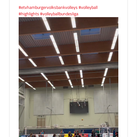
#etvhamburgervolksbankvolleys
#volleyball
#highlights
#volleyballbundesliga