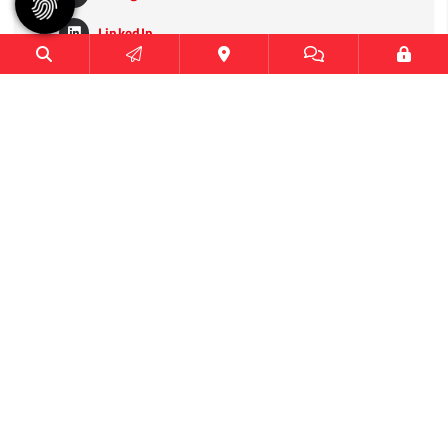
LinkedIn
TikTok
Heimspielstätten
CU Arena
Sporthalle Hoheluft