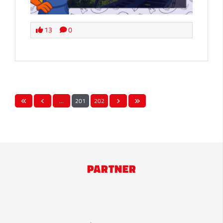
13
0
…
201
202
PARTNER