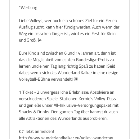
*Werbung
Liebe Volleys, wer noch ein schönes Ziel für ein Ferien
Ausflug sucht, kann hier fündig werden. Auch wenn der
Weg ein bisschen länger ist, wird es ein Fest für Klein
und Groß. 💫
Eure Kind sind zwischen 6 und 14 Jahren alt, dann ist
das die Möglichkeit von echten Bundesliga-Profis zu
lernen und einen Tag lang richtig Spaß zu haben! Seid
dabei, wenn sich das Wunderland Kalkar in eine riesige
Volleyball-Bühne verwandelt! 🤩
1 Ticket - 2 unvergessliche Erlebnisse: Absolviere an
verschiedenen Spiele-Stationen Kernie’s Volley-Pass
und genieße unser All-Inklusive-Versorgungspaket mit
Snacks & Drinks. Den ganzen Tag über kannst du auch
alle Attraktionen des Wunderlands ausprobieren.
👉 Jetzt anmelden!
http://www.wunderlandkalkar.eu/volley-wundertag