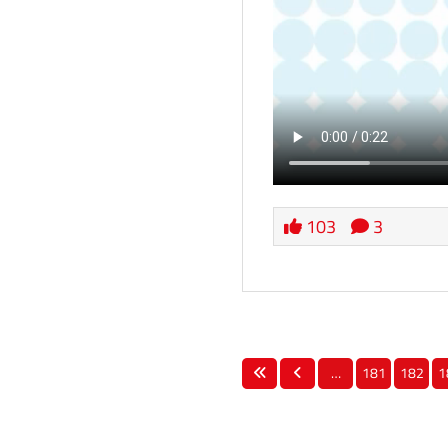
103
3
…
181
182
1