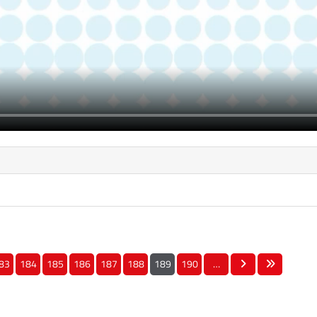
83
184
185
186
187
188
189
190
…