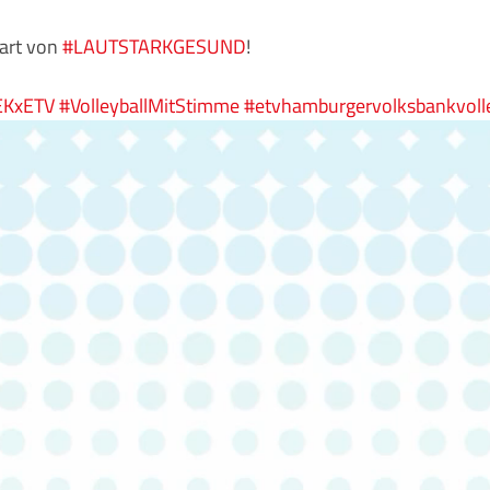
tart von
#LAUTSTARKGESUND
!
EKxETV
#VolleyballMitStimme
#etvhamburgervolksbankvoll