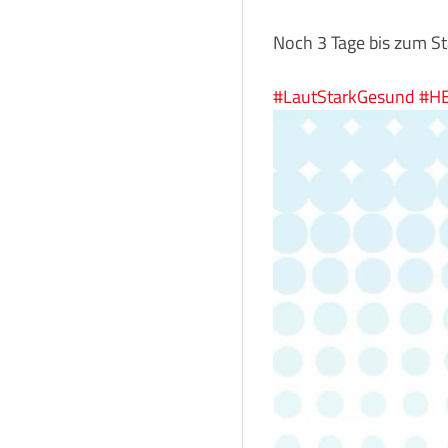
Noch 3 Tage bis zum S
#LautStarkGesund
#H