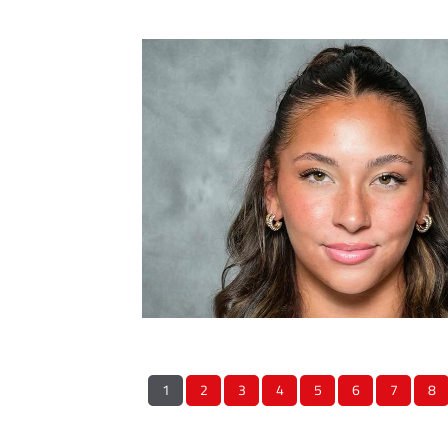
1
2
3
4
5
6
7
8
QUICKLINKS