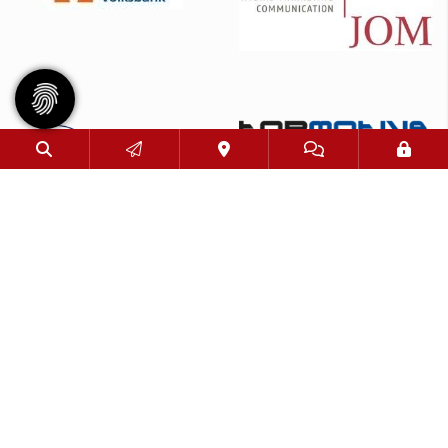
© 2026 - Eimsbütteler Turnverband e. V. |
Impressum
|
Datenschutz
Diese Website ist gefördert durch das Projekt
„Sportdeutschland – Die Vereinswebsite”
,