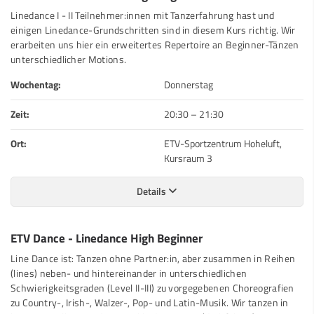
Linedance I - II Teilnehmer:innen mit Tanzerfahrung hast und
einigen Linedance-Grundschritten sind in diesem Kurs richtig. Wir
erarbeiten uns hier ein erweitertes Repertoire an Beginner-Tänzen
unterschiedlicher Motions.
Wochentag:
Donnerstag
Zeit:
20:30
–
21:30
Ort:
ETV-Sportzentrum Hoheluft,
Kursraum 3
Details
ETV Dance - Linedance High Beginner
Line Dance ist: Tanzen ohne Partner:in, aber zusammen in Reihen
(lines) neben- und hintereinander in unterschiedlichen
Schwierigkeitsgraden (Level II-III) zu vorgegebenen Choreografien
zu Country-, Irish-, Walzer-, Pop- und Latin-Musik. Wir tanzen in