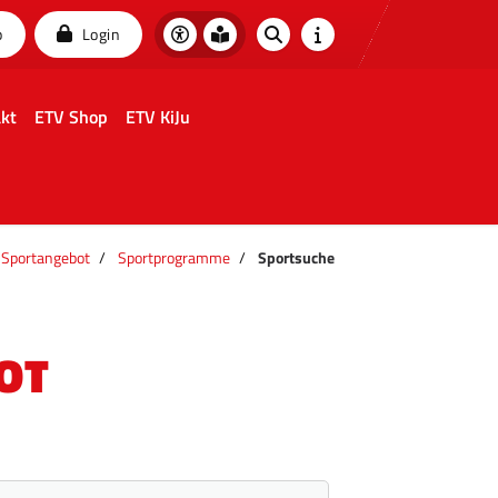
p
Login
kt
ETV Shop
ETV KiJu
Sportangebot
Sportprogramme
Sportsuche
OT