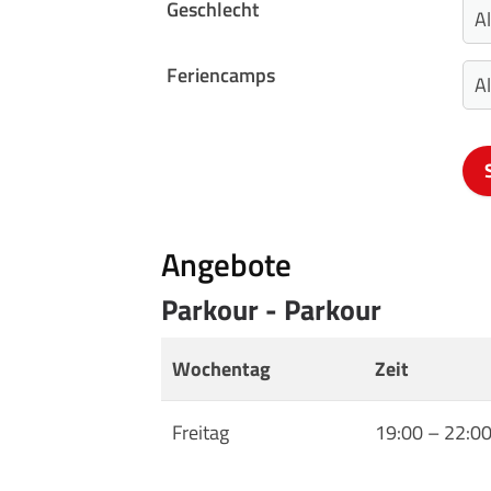
Geschlecht
Sportangebote finden
Feriencamps
Unser Sportangebot
Sportsuche
Ausfälle und Vertretungen
Deutsches Sportabzeichen
Angebote
Parkour - Parkour
Wochentag
Zeit
Freitag
19:00
–
22:0