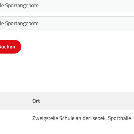
Mitglieder-Service
G
Alles zur Mitgliedschaft
Ei
Downloads
Bu
Termine
20
Fragen & Antworten
Ort
0
Zweigstelle Schule an der Isebek, Sporthalle