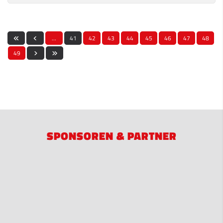
…
41
42
43
44
45
46
47
48
49
SPONSOREN & PARTNER