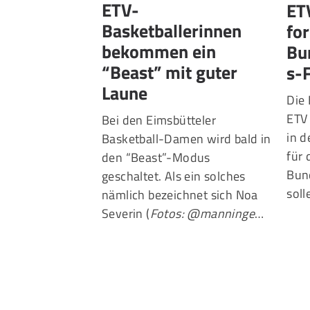
ETV-
ET
Basketballerinnen
for
bekommen ein
Bu
“Beast” mit guter
s-
Laune
Die 
ETV 
Bei den Eimsbütteler
in 
Basketball-Damen wird bald in
für 
den “Beast”-Modus
Bund
geschaltet. Als ein solches
sol
nämlich bezeichnet sich Noa
Severin (
Fotos: @manninge
…