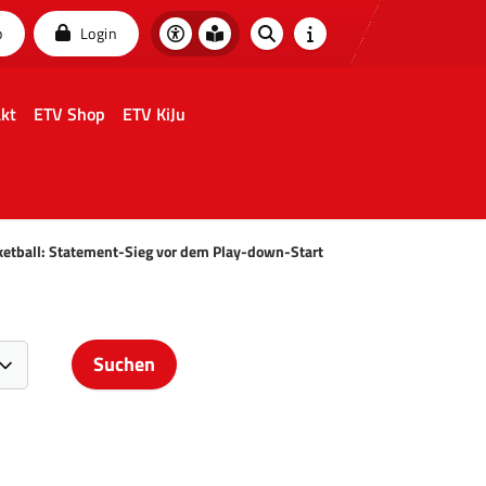
p
Login
kt
ETV Shop
ETV KiJu
ketball: Statement-Sieg vor dem Play-down-Start