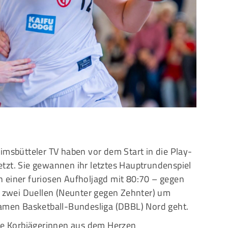
Mitglieder-Service
G
Alles zur Mitgliedschaft
Ei
Downloads
Bu
Termine
20
Fragen & Antworten
imsbütteler TV haben vor dem Start in die Play-
tzt. Sie gewannen ihr letztes Hauptrundenspiel
 einer furiosen Aufholjagd mit 80:70 – gegen
in zwei Duellen (Neunter gegen Zehnter) um
Damen Basketball-Bundesliga (DBBL) Nord geht.
die Korbjägerinnen aus dem Herzen