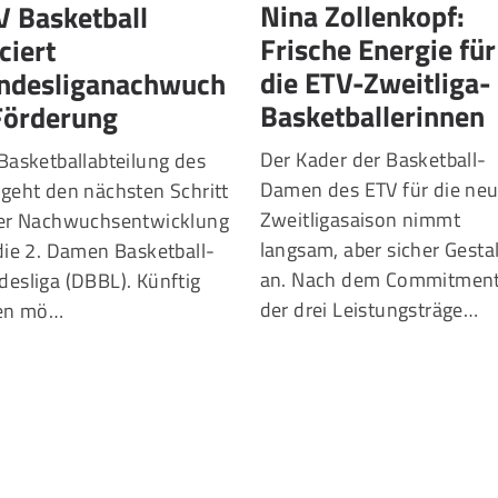
V Basketball
Nina Zollenkopf:
ciert
Frische Energie für
ndesliganachwuch
die ETV-Zweitliga-
Förderung
Basketballerinnen
Basketballabteilung des
Der Kader der Basketball-
geht den nächsten Schritt
Damen des ETV für die ne
der Nachwuchsentwicklung
Zweitligasaison nimmt
die 2. Damen Basketball-
langsam, aber sicher Gesta
esliga (DBBL). Künftig
an. Nach dem Commitmen
len mö…
der drei Leistungsträge…