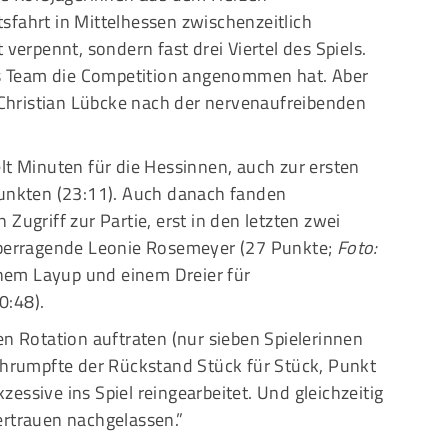
sfahrt in Mittelhessen zwischenzeitlich
 verpennt, sondern fast drei Viertel des Spiels.
das Team die Competition angenommen hat. Aber
r Christian Lübcke nach der nervenaufreibenden
lt Minuten für die Hessinnen, auch zur ersten
Punkten (23:11). Auch danach fanden
Zugriff zur Partie, erst in den letzten zwei
 überragende Leonie Rosemeyer (27 Punkte;
Foto:
nem Layup und einem Dreier für
0:48).
en Rotation auftraten (nur sieben Spielerinnen
schrumpfte der Rückstand Stück für Stück, Punkt
essive ins Spiel reingearbeitet. Und gleichzeitig
ertrauen nachgelassen.”