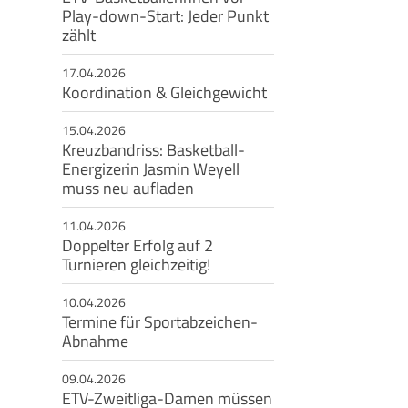
Play-down-Start: Jeder Punkt
zählt
eschäftsstelle
17.04.2026
msbütteler Turnverband e. V.
Koordination & Gleichgewicht
ndesstr. 96
144 Hamburg
15.04.2026
Kreuzbandriss: Basketball-
+49 40 4017690
Energizerin Jasmin Weyell
info@etv-hamburg.de
muss neu aufladen
11.04.2026
Doppelter Erfolg auf 2
Turnieren gleichzeitig!
10.04.2026
Termine für Sportabzeichen-
Abnahme
09.04.2026
ETV-Zweitliga-Damen müssen