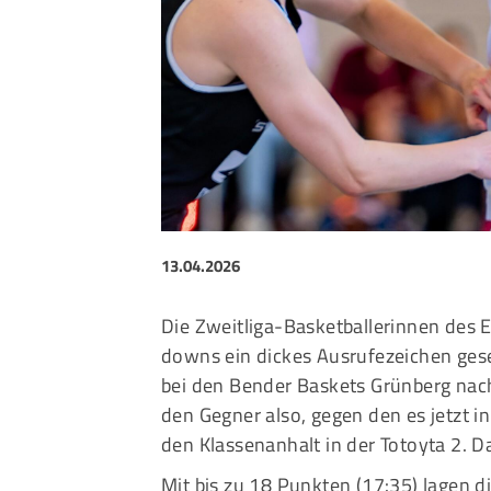
Sportangebote finden
Unser Sportangebot
Sportsuche
Ausfälle und Vertretungen
Deutsches Sportabzeichen
13.04.2026
Die Zweitliga-Basketballerinnen des E
downs ein dickes Ausrufezeichen gese
bei den Bender Baskets Grünberg nach
den Gegner also, gegen den es jetzt 
den Klassenanhalt in der Totoyta 2. 
Mit bis zu 18 Punkten (17:35) lagen 