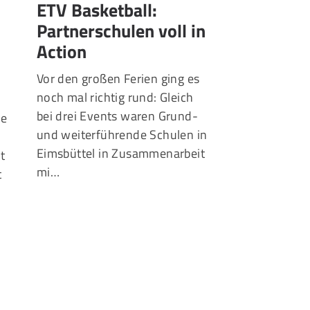
ETV Basketball:
ETV und B
Partnerschulen voll in
Zwei Baske
Action
Schwergew
spielen Do
Vor den großen Ferien ging es
noch mal richtig rund: Gleich
Teamplay statt 
bei drei Events waren Grund-
ue
Der Eimsbüttele
und weiterführende Schulen in
der Basketball
Eimsbüttel in Zusammenarbeit
lt
(BCH) haben ei
mi…
t
Kooperationsver
Förderung ihres