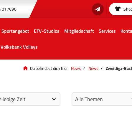
 4017690
Sho
Sportangebot
ETV-Studios
Mitgliedschaft
Services
Konta
Volksbank Volleys
Du befindest dich hier:
News
News
Zweitliga-Bas