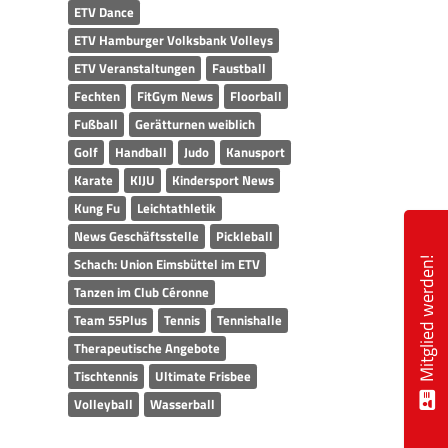
ETV Dance
ETV Hamburger Volksbank Volleys
ETV Veranstaltungen
Faustball
Fechten
FitGym News
Floorball
Fußball
Gerätturnen weiblich
Golf
Handball
Judo
Kanusport
Karate
KIJU
Kindersport News
Kung Fu
Leichtathletik
News Geschäftsstelle
Pickleball
Schach: Union Eimsbüttel im ETV
Mitglied werden!
Tanzen im Club Céronne
Team 55Plus
Tennis
Tennishalle
Therapeutische Angebote
Tischtennis
Ultimate Frisbee
Volleyball
Wasserball