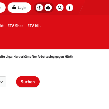
p
Login
kt
ETV Shop
ETV KiJu
ite Liga: Hart erkämpfter Arbeitssieg gegen Hürth