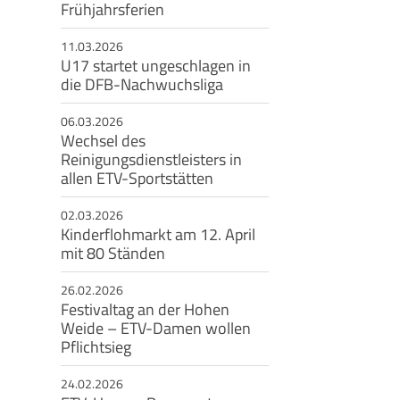
Frühjahrsferien
eschäftsstelle
11.03.2026
U17 startet ungeschlagen in
msbütteler Turnverband e. V.
die DFB-Nachwuchsliga
ndesstr. 96
144 Hamburg
06.03.2026
Wechsel des
+49 40 4017690
Reinigungsdienstleisters in
allen ETV-Sportstätten
info@etv-hamburg.de
02.03.2026
Kinderflohmarkt am 12. April
mit 80 Ständen
26.02.2026
Festivaltag an der Hohen
Weide – ETV-Damen wollen
Pflichtsieg
24.02.2026