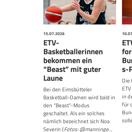
15.07.2026
10.0
ETV-
ET
Basketballerinnen
for
bekommen ein
Bu
“Beast” mit guter
s-
Laune
Die 
ETV 
Bei den Eimsbütteler
in 
Basketball-Damen wird bald in
für 
den “Beast”-Modus
Bund
geschaltet. Als ein solches
sol
nämlich bezeichnet sich Noa
Severin (
Fotos: @manninge
…