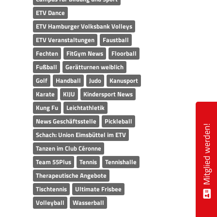
ETV Dance
ETV Hamburger Volksbank Volleys
ETV Veranstaltungen
Faustball
Fechten
FitGym News
Floorball
Fußball
Gerätturnen weiblich
Golf
Handball
Judo
Kanusport
Karate
KIJU
Kindersport News
Kung Fu
Leichtathletik
News Geschäftsstelle
Pickleball
Mitglied werden!
Schach: Union Eimsbüttel im ETV
Tanzen im Club Céronne
Team 55Plus
Tennis
Tennishalle
Therapeutische Angebote
Tischtennis
Ultimate Frisbee
Volleyball
Wasserball