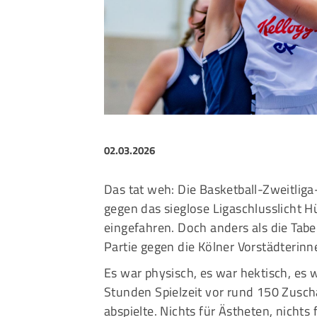
Sportangebote finden
Unser Sportangebot
Sportsuche
Ausfälle und Vertretungen
Deutsches Sportabzeichen
02.03.2026
Das tat weh: Die Basketball-Zweitli
gegen das sieglose Ligaschlusslicht 
eingefahren. Doch anders als die Tabel
Partie gegen die Kölner Vorstädterinne
Es war physisch, es war hektisch, es 
Stunden Spielzeit vor rund 150 Zusc
abspielte. Nichts für Ästheten, nicht