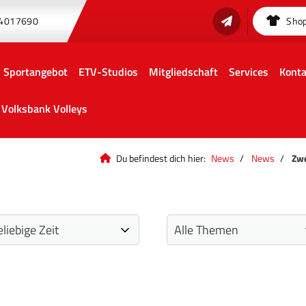
 4017690
Sho
Sportangebot
ETV-Studios
Mitgliedschaft
Services
Konta
Volksbank Volleys
Du befindest dich hier:
News
News
Zwe