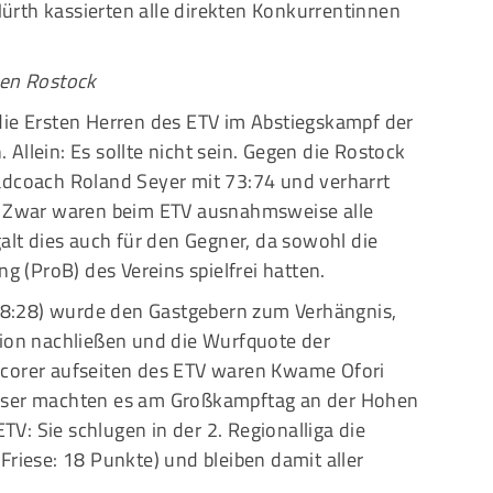
rth kassierten alle direkten Konkurrentinnen
gen Rostock
die Ersten Herren des ETV im Abstiegskampf der
Allein: Es sollte nicht sein. Gegen die Rostock
adcoach Roland Seyer mit 73:74 und verharrt
z. Zwar waren beim ETV ausnahmsweise alle
galt dies auch für den Gegner, da sowohl die
ng (ProB) des Vereins spielfrei hatten.
 (18:28) wurde den Gastgebern zum Verhängnis,
tion nachließen und die Wurfquote der
Scorer aufseiten des ETV waren Kwame Ofori
esser machten es am Großkampftag an der Hohen
: Sie schlugen in der 2. Regionalliga die
Friese: 18 Punkte) und bleiben damit aller