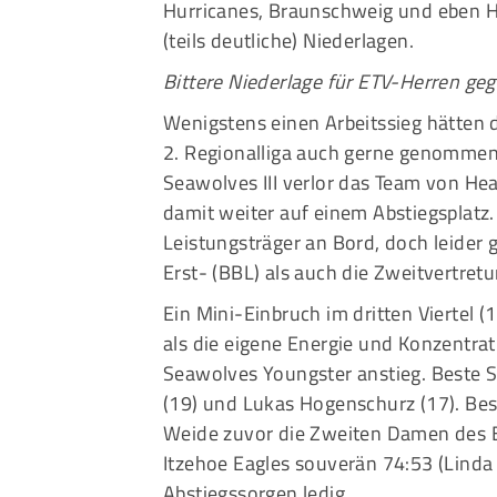
Hurricanes, Braunschweig und eben Hü
(teils deutliche) Niederlagen.
Bittere Niederlage für ETV-Herren ge
Wenigstens einen Arbeitssieg hätten 
2. Regionalliga auch gerne genommen. 
Seawolves III verlor das Team von He
damit weiter auf einem Abstiegsplat
Leistungsträger an Bord, doch leider 
Erst- (BBL) als auch die Zweitvertretu
Ein Mini-Einbruch im dritten Viertel
als die eigene Energie und Konzentra
Seawolves Youngster anstieg. Beste 
(19) und Lukas Hogenschurz (17). B
Weide zuvor die Zweiten Damen des ETV
Itzehoe Eagles souverän 74:53 (Linda 
Abstiegssorgen ledig.