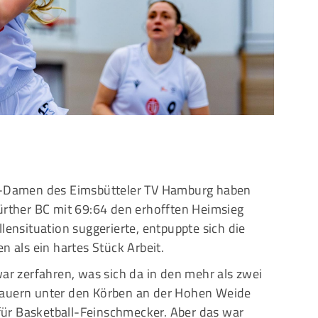
Mitglieder-Service
G
Alles zur Mitgliedschaft
Ei
Downloads
Bu
Termine
20
Fragen & Antworten
ga-Damen des Eimsbütteler TV Hamburg haben
Hürther BC mit 69:64 den erhofften Heimsieg
lensituation suggerierte, entpuppte sich die
n als ein hartes Stück Arbeit.
war zerfahren, was sich da in den mehr als zwei
hauern unter den Körben an der Hohen Weide
s für Basketball-Feinschmecker. Aber das war