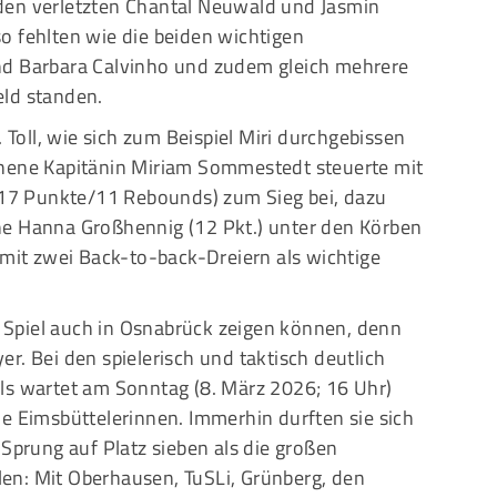
den verletzten Chantal Neuwald und Jasmin
o fehlten wie die beiden wichtigen
nd Barbara Calvinho und zudem gleich mehrere
eld standen.
. Toll, wie sich zum Beispiel Miri durchgebissen
chene Kapitänin Miriam Sommestedt steuerte mit
 (17 Punkte/11 Rebounds) zum Sieg bei, dazu
he Hanna Großhennig (12 Pkt.) unter den Körben
 mit zwei Back-to-back-Dreiern als wichtige
he Spiel auch in Osnabrück zeigen können, denn
r. Bei den spielerisch und taktisch deutlich
ls wartet am Sonntag (8. März 2026; 16 Uhr)
e Eimsbüttelerinnen. Immerhin durften sie sich
 Sprung auf Platz sieben als die großen
en: Mit Oberhausen, TuSLi, Grünberg, den