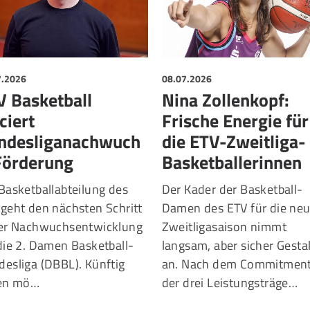
7.2026
08.07.2026
V Basketball
Nina Zollenkopf:
ciert
Frische Energie für
ndesliganachwuch
die ETV-Zweitliga-
Förderung
Basketballerinnen
Basketballabteilung des
Der Kader der Basketball-
geht den nächsten Schritt
Damen des ETV für die ne
der Nachwuchsentwicklung
Zweitligasaison nimmt
die 2. Damen Basketball-
langsam, aber sicher Gesta
esliga (DBBL). Künftig
an. Nach dem Commitmen
len mö…
der drei Leistungsträge…