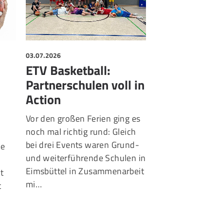
03.07.2026
01.07.2026
ETV Basketball:
ETV und B
Partnerschulen voll in
Zwei Baske
Action
Schwergew
spielen Do
Vor den großen Ferien ging es
noch mal richtig rund: Gleich
Teamplay statt 
bei drei Events waren Grund-
ue
Der Eimsbüttele
und weiterführende Schulen in
der Basketball
Eimsbüttel in Zusammenarbeit
lt
(BCH) haben ei
mi…
t
Kooperationsver
Förderung ihres