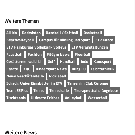
Weitere Themen
Aikido
Badminton
Baseball / Softball
Basketball
Beachvolleyball
Campus für Bildung und Sport
ETV Dance
ETV Hamburger Volksbank Volleys
ETV Veranstaltungen
Faustball
Fechten
FitGym News
Floorball
Gerätturnen weiblich
Golf
Handball
Judo
Kanusport
Karate
KIJU
Kindersport News
Kung Fu
Leichtathletik
News Geschäftsstelle
Pickleball
Schach: Union Eimsbüttel im ETV
Tanzen im Club Céronne
Team 55Plus
Tennis
Tennishalle
Therapeutische Angebote
Tischtennis
Ultimate Frisbee
Volleyball
Wasserball
Weitere News