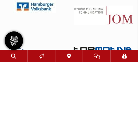
© 2026 - Eimsbütteler Turnverband e. V. |
Impressum
|
Datenschutz