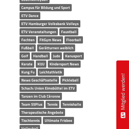
Campus für Bildung und Sport
ETV Dance
ETV Hamburger Volksbank Volleys
ETV Veranstaltungen
Faustball
Fechten
FitGym News
Floorball
Fußball
Gerätturnen weiblich
Golf
Handball
Judo
Kanusport
Karate
KIJU
Kindersport News
Kung Fu
Leichtathletik
Mitglied werden!
News Geschäftsstelle
Pickleball
Schach: Union Eimsbüttel im ETV
Tanzen im Club Céronne
Team 55Plus
Tennis
Tennishalle
Therapeutische Angebote
Tischtennis
Ultimate Frisbee
Volleyball