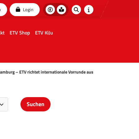
p
Login
kt
ETV Shop
ETV KiJu
Hamburg – ETV richtet internationale Vorrunde aus