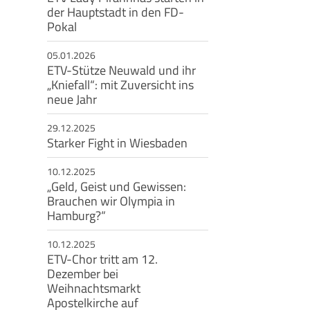
der Hauptstadt in den FD-
Pokal
eschäftsstelle
05.01.2026
msbütteler Turnverband e. V.
ETV-Stütze Neuwald und ihr
ndesstr. 96
„Kniefall“: mit Zuversicht ins
144 Hamburg
neue Jahr
+49 40 4017690
29.12.2025
info@etv-hamburg.de
Starker Fight in Wiesbaden
10.12.2025
„Geld, Geist und Gewissen:
Brauchen wir Olympia in
Hamburg?“
10.12.2025
ETV-Chor tritt am 12.
Dezember bei
Weihnachtsmarkt
Apostelkirche auf