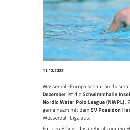
Sportangebote finden
Unser Sportangebot
Sportsuche
Ausfälle und Vertretungen
Deutsches Sportabzeichen
11.12.2025
Wasserball-Europa schaut an diese
Dezember
ist die
Schwimmhalle Insel
Nordic Water Polo League (NWPL).
Z
gemeinsam mit dem
SV Poseidon H
Wasserball-Liga aus.
Für den ETV ist das mehr als nur ein H