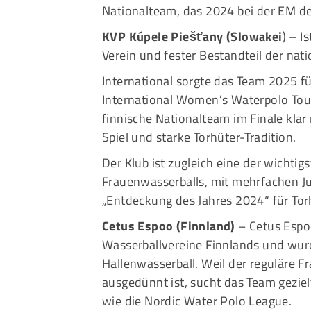
Nationalteam, das 2024 bei der EM den
KVP Kúpele Piešťany
(Slowakei
) – I
Verein und fester Bestandteil der nati
International sorgte das Team 2025 fü
International Women’s Waterpolo Tou
finnische Nationalteam im Finale klar
Spiel und starke Torhüter-Tradition.
Der Klub ist zugleich eine der wicht
Frauenwasserballs, mit mehrfachen J
„Entdeckung des Jahres 2024“ für Tor
Cetus Espoo (Finnland)
– Cetus Espo
Wasserballvereine Finnlands und wur
Hallenwasserball. Weil der reguläre Fr
ausgedünnt ist, sucht das Team gezie
wie die Nordic Water Polo League.