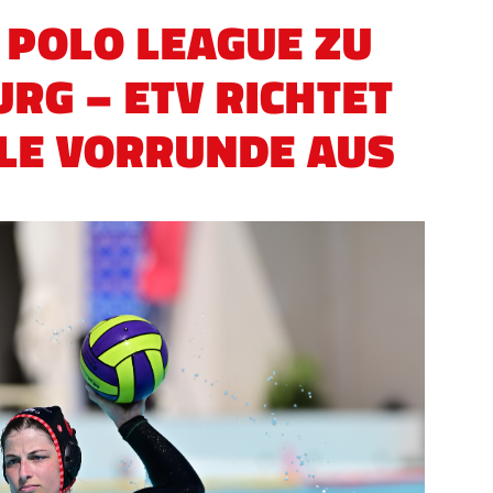
 POLO LEAGUE ZU
RG – ETV RICHTET
LE VORRUNDE AUS