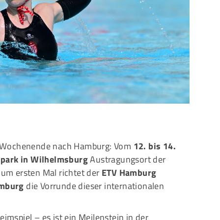
Mitglieder-Service
G
Alles zur Mitgliedschaft
Ei
Downloads
Bu
Termine
20
Fragen & Antworten
m Wochenende nach Hamburg: Vom
12. bis 14.
park in Wilhelmsburg
Austragungsort der
um ersten Mal richtet der
ETV Hamburg
amburg
die Vorrunde dieser internationalen
eimspiel – es ist ein Meilenstein in der