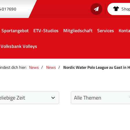
 4017690
Sho
Sportangebot
ETV-Studios
Mitgliedschaft
Services
Konta
Volksbank Volleys
indest dich hier:
News
News
Nordic Water Polo League zu Gast in 