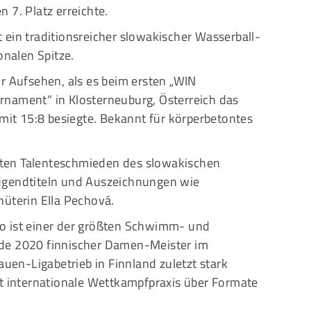
 7. Platz erreichte.
st ein traditionsreicher slowakischer Wasserball-
onalen Spitze.
r Aufsehen, als es beim ersten „WIN
rnament“ in Klosterneuburg, Österreich das
 mit 15:8 besiegte. Bekannt für körperbetontes
igsten Talenteschmieden des slowakischen
ugendtiteln und Auszeichnungen wie
hüterin Ella Pechová.
o ist einer der größten Schwimm- und
de 2020 finnischer Damen-Meister im
auen-Ligabetrieb in Finnland zuletzt stark
lt internationale Wettkampfpraxis über Formate