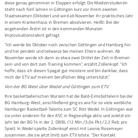
diese genau genommen in Etappen erfolgt: Die Medizinstudentin
steht nach fünf Jahren in Göttingen kurz vor ihrem zweiten
Staatsexamen (Oktober) und wird ab November ihr praktisches Jahr
in einem Krankenhaus in Bremen absolvieren. Heißt: Bei der
angehenden Ärztin ist in den kommenden Monaten
Improvisationstalent gefragt.
“Ich werde bis Oktober noch zwischen Göttingen und Hamburg hin
und her pendeln und teilweise bei meinen Eltern wohnen. Ab
November werde ich dann zu etwa zwei Drittel der Zeit in Bremen
sein und von dort zum Training kommen”, erzählt Zollenkopf. “Ich
hoffe, dass ich diesen Spagat gut meistere und bin dankbar, dass
mich der ETV auf meinem beruflichen Weg unterstützt.”
Von der BG West über Wedel und Göttingen zum ETV
Ihre basketballerischen Wurzeln hat die Bald-Eimsbüttelerin bei der
BG Hamburg-West, anschließend ging es wie für so viele weibliche
Hamburger Basketball-Talente zum SC Rist Wedel. In Göttingen war
sie unter anderem für den ASC in Regionalliga aktiv und zuletzt ein
Jahr bei der BG74 in der 2. DBBL (12 Min./3,04 Pkt./2,2 Reb. pro
Spiel). In Wedel spielte Zollenkopf einst mit Leonie Rosemeyer
zusammen, die sie jetzt (mit) zum ETV lotste. “Der Kontakt