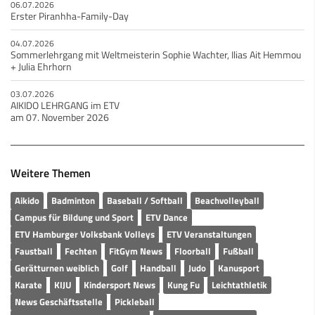
06.07.2026
Erster Piranhha-Family-Day
04.07.2026
Sommerlehrgang mit Weltmeisterin Sophie Wachter, Ilias Ait Hemmou
+ Julia Ehrhorn
03.07.2026
AIKIDO LEHRGANG im ETV
am 07. November 2026
Weitere Themen
Aikido
Badminton
Baseball / Softball
Beachvolleyball
Campus für Bildung und Sport
ETV Dance
ETV Hamburger Volksbank Volleys
ETV Veranstaltungen
Faustball
Fechten
FitGym News
Floorball
Fußball
Gerätturnen weiblich
Golf
Handball
Judo
Kanusport
Karate
KIJU
Kindersport News
Kung Fu
Leichtathletik
News Geschäftsstelle
Pickleball