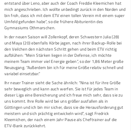
entstand über Leno, aber auch der Coach Freddie Kleemichen hat
mich angeschrieben. Ich wollte unbedingt zurück in den Norden und
bin froh, dass ich mit dem ETV einen tollen Verein mit einem super
Umfeld gefunden habe”, so die frühere Abiturientin des
Gymnasiums Othmarschen.
In der neuen Saison will Zollenkopf, deren Schwestern Julia (28)
und Maya (20) ebenfalls Körbe jagen, nach ihrer Backup-Rolle bei
den Veilchen den nächsten Schritt gehen und beim ETV richtig
aufblühen: “Mein Stärken liegen in der Defense, ich möchte
meinem Team immer viel Energie geben”, so der 1,86 Meter große
Neuzugang. “Außerdem bin ich für meine Größe relativ schnell und
variabel einsetzbar.”
Ihr neuer Trainer sieht die Sache ähnlich: “Nina ist für ihre Größe
sehr beweglich und kann auch werfen. Sie ist für jedes Team in
dieser Liga eine Bereicherung und ich freue mich sehr, dass sie zu
uns kommt. Ihre Rolle wird bei uns größer ausfallen als in
Göttingen und ich bin mir sicher, dass sie die Herausforderung gut
meistern und sich prächtig entwickeln wird”, sagt Fredrick
Kleemichen, der nach einem Jahr Pause als Cheftrainer auf die
ETV-Bank zurückkehrt.