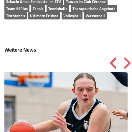
Schach: Union Eimsbüttel im ETV
Tanzen im Club Céronne
Team 55Plus
Tennis
Tennishalle
Therapeutische Angebote
Tischtennis
Ultimate Frisbee
Volleyball
Wasserball
Weitere News