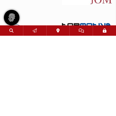
© 2026 - Eimsbütteler Turnverband e. V. |
Impressum
|
Datenschutz
Diese Website ist gefördert durch das Projekt
„Sportdeutschland – Die Vereinswebsite”
,
einem gemeinsamen Angebot des DOSB und NETZCOCKTAIL.