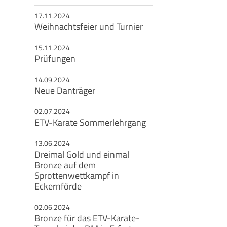
17.11.2024
eschäftsstelle
Weihnachtsfeier und Turnier
msbütteler Turnverband e. V.
15.11.2024
ndesstr. 96
Prüfungen
144 Hamburg
14.09.2024
+49 40 4017690
Neue Danträger
info@etv-hamburg.de
02.07.2024
ETV-Karate Sommerlehrgang
13.06.2024
Dreimal Gold und einmal
Bronze auf dem
Sprottenwettkampf in
Eckernförde
02.06.2024
Bronze für das ETV-Karate-