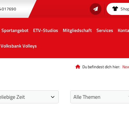
 4017690
Sho
Sportangebot
ETV-Studios
Mitgliedschaft
Services
Konta
Volksbank Volleys
Du befindest dich hier:
Ne