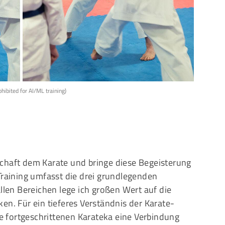
Mitglieder-Service
G
Alles zur Mitgliedschaft
Ei
Downloads
Bu
Termine
20
Fragen & Antworten
ibited for AI/ML training)
chaft dem Karate und bringe diese Begeisterung
Training umfasst die drei grundlegenden
allen Bereichen lege ich großen Wert auf die
en. Für ein tieferes Verständnis der Karate-
die fortgeschrittenen Karateka eine Verbindung