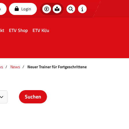
p
Login
kt
ETV Shop
ETV KiJu
ws
News
Neuer Trainer für Fortgeschrittene