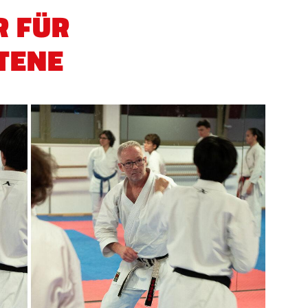
R FÜR
TENE