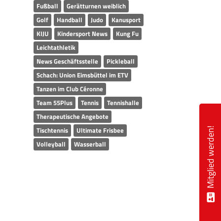
Fußball
Gerätturnen weiblich
Golf
Handball
Judo
Kanusport
KIJU
Kindersport News
Kung Fu
Leichtathletik
News Geschäftsstelle
Pickleball
Schach: Union Eimsbüttel im ETV
Tanzen im Club Céronne
Team 55Plus
Tennis
Tennishalle
Therapeutische Angebote
Tischtennis
Ultimate Frisbee
Mitglied werden!
Volleyball
Wasserball