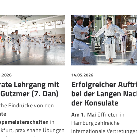
5.2026
14.05.2026
rate Lehrgang mit
Erfolgreicher Auftr
 Gutzmer (7. Dan)
bei der Langen Nac
der Konsulate
sche Eindrücke von den
ate
Am 1. Mai
öffneten in
opameisterschaften
in
Hamburg zahlreiche
nkfurt, praxisnahe Übungen
internationale Vertretunge