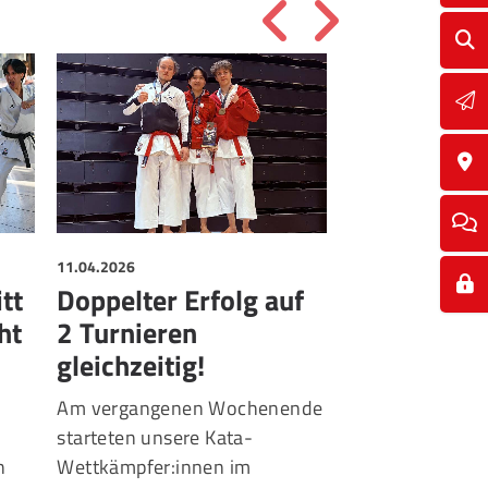
11.04.2026
27.03.2026
itt
Doppelter Erfolg auf
Gurt-Prüfu
ht
2 Turnieren
Zum ersten Mal
gleichzeitig!
ETV eine Vorprü
Generalprobe or
Am vergangenen Wochenende
natürlich mit au
starteten unsere Kata-
Besprechung, w
n
Wettkämpfer:innen im