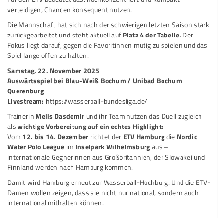
verteidigen, Chancen konsequent nutzen.
Die Mannschaft hat sich nach der schwierigen letzten Saison stark
zurückgearbeitet und steht aktuell auf
Platz 4 der Tabelle
. Der
Fokus liegt darauf, gegen die Favoritinnen mutig zu spielen und das
Spiel lange offen zu halten.
Samstag, 22. November 2025
Auswärtsspiel bei Blau-Weiß Bochum / Unibad Bochum
Querenburg
Livestream:
https://wasserball-bundesliga.de/
Trainerin
Melis Dasdemir
und ihr Team nutzen das Duell zugleich
als
wichtige Vorbereitung auf ein echtes Highlight:
Vom
12. bis 14. Dezember
richtet der
ETV Hamburg
die
Nordic
Water Polo League
im
Inselpark Wilhelmsburg
aus –
internationale Gegnerinnen aus Großbritannien, der Slowakei und
Finnland werden nach Hamburg kommen.
Damit wird Hamburg erneut zur Wasserball-Hochburg. Und die ETV-
Damen wollen zeigen, dass sie nicht nur national, sondern auch
international mithalten können.