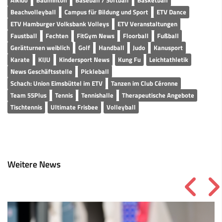
Aikido
Badminton
Baseball / Softball
Basketball
Beachvolleyball
Campus für Bildung und Sport
ETV Dance
ETV Hamburger Volksbank Volleys
ETV Veranstaltungen
Faustball
Fechten
FitGym News
Floorball
Fußball
Gerätturnen weiblich
Golf
Handball
Judo
Kanusport
Karate
KIJU
Kindersport News
Kung Fu
Leichtathletik
News Geschäftsstelle
Pickleball
Schach: Union Eimsbüttel im ETV
Tanzen im Club Céronne
Team 55Plus
Tennis
Tennishalle
Therapeutische Angebote
Tischtennis
Ultimate Frisbee
Volleyball
Weitere News