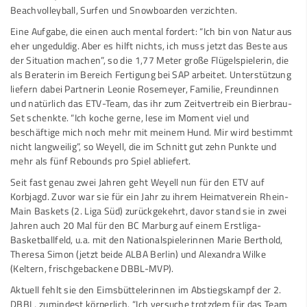
Beachvolleyball, Surfen und Snowboarden verzichten.
Eine Aufgabe, die einen auch mental fordert: “Ich bin von Natur aus
eher ungeduldig. Aber es hilft nichts, ich muss jetzt das Beste aus
der Situation machen”, so die 1,77 Meter große Flügelspielerin, die
als Beraterin im Bereich Fertigung bei SAP arbeitet. Unterstützung
liefern dabei Partnerin Leonie Rosemeyer, Familie, Freundinnen
und natürlich das ETV-Team, das ihr zum Zeitvertreib ein Bierbrau-
Set schenkte. “Ich koche gerne, lese im Moment viel und
beschäftige mich noch mehr mit meinem Hund. Mir wird bestimmt
nicht langweilig”, so Weyell, die im Schnitt gut zehn Punkte und
mehr als fünf Rebounds pro Spiel abliefert.
Seit fast genau zwei Jahren geht Weyell nun für den ETV auf
Korbjagd. Zuvor war sie für ein Jahr zu ihrem Heimatverein Rhein-
Main Baskets (2. Liga Süd) zurückgekehrt, davor stand sie in zwei
Jahren auch 20 Mal für den BC Marburg auf einem Erstliga-
Basketballfeld, u.a. mit den Nationalspielerinnen Marie Berthold,
Theresa Simon (jetzt beide ALBA Berlin) und Alexandra Wilke
(Keltern, frischgebackene DBBL-MVP).
Aktuell fehlt sie den Eimsbüttelerinnen im Abstiegskampf der 2.
DBBL, zumindest körperlich. “Ich versuche trotzdem für das Team