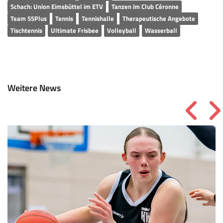
Schach: Union Eimsbüttel im ETV
Tanzen im Club Céronne
Team 55Plus
Tennis
Tennishalle
Therapeutische Angebote
Tischtennis
Ultimate Frisbee
Volleyball
Wasserball
Weitere News