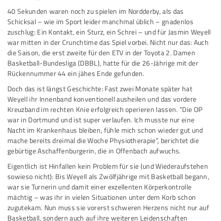
40 Sekunden waren noch zu spielen im Nordderby, als das
Schicksal – wie im Sport leider manchmal üblich – gnadenlos
zuschlug: Ein Kontakt, ein Sturz, ein Schrei – und für Jasmin Weyell
war mitten in der Crunchtime das Spiel vorbei. Nicht nur das: Auch
die Saison, die erst zweite für den ETV in der Toyota 2. Damen
Basketball-Bundesliga (DBBL), hatte für die 26-Jährige mit der
Rückennummer 44 ein jähes Ende gefunden.
Doch das ist längst Geschichte: Fast zwei Monate später hat
Weyell ihr Innenband konventionell ausheilen und das vordere
Kreuzband im rechten Knie erfolgreich operieren lassen. “Die OP
war in Dortmund und ist super verlaufen. Ich musste nur eine
Nacht im Krankenhaus bleiben, fühle mich schon wieder gut und
mache bereits dreimal die Woche Physiotherapie”, berichtet die
gebürtige Aschaffenburgerin, die in Offenbach aufwuchs.
Eigentlich ist Hinfallen kein Problem für sie (und Wiederaufstehen
sowieso nicht): Bis Weyell als Zwölfjährige mit Basketball begann,
war sie Turnerin und damit einer exzellenten Körperkontrolle
mächtig – was ihr in vielen Situationen unter dem Korb schon
zugutekam. Nun muss sie vorerst schweren Herzens nicht nur auf
Basketball, sondern auch auf ihre weiteren Leidenschaften