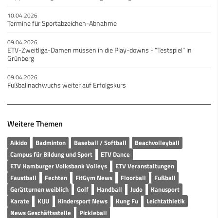
10.04.2026
Termine für Sportabzeichen-Abnahme
09.04.2026
ETV-Zweitliga-Damen müssen in die Play-downs - “Testspiel” in
Grünberg
09.04.2026
Fußballnachwuchs weiter auf Erfolgskurs
Weitere Themen
Aikido
Badminton
Baseball / Softball
Beachvolleyball
Campus für Bildung und Sport
ETV Dance
ETV Hamburger Volksbank Volleys
ETV Veranstaltungen
Faustball
Fechten
FitGym News
Floorball
Fußball
Gerätturnen weiblich
Golf
Handball
Judo
Kanusport
Karate
KIJU
Kindersport News
Kung Fu
Leichtathletik
News Geschäftsstelle
Pickleball