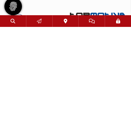
© 2026 - Eimsbütteler Turnverband e. V. |
Impressum
|
Datenschutz
Diese Website ist gefördert durch das Projekt
„Sportdeutschland – Die Vereinswebsite”
,
einem gemeinsamen Angebot des DOSB und NETZCOCKTAIL.