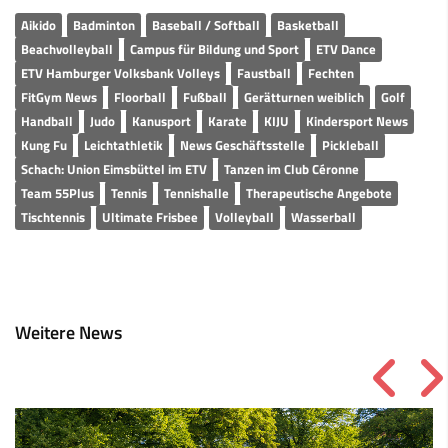
Aikido
Badminton
Baseball / Softball
Basketball
Beachvolleyball
Campus für Bildung und Sport
ETV Dance
ETV Hamburger Volksbank Volleys
Faustball
Fechten
FitGym News
Floorball
Fußball
Gerätturnen weiblich
Golf
Handball
Judo
Kanusport
Karate
KIJU
Kindersport News
Kung Fu
Leichtathletik
News Geschäftsstelle
Pickleball
Schach: Union Eimsbüttel im ETV
Tanzen im Club Céronne
Team 55Plus
Tennis
Tennishalle
Therapeutische Angebote
Tischtennis
Ultimate Frisbee
Volleyball
Wasserball
Weitere News