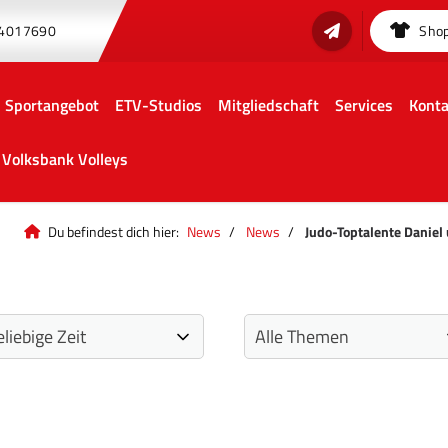
 4017690
Sho
Sportangebot
ETV-Studios
Mitgliedschaft
Services
Konta
Volksbank Volleys
Du befindest dich hier:
News
News
Judo-Toptalente Danie