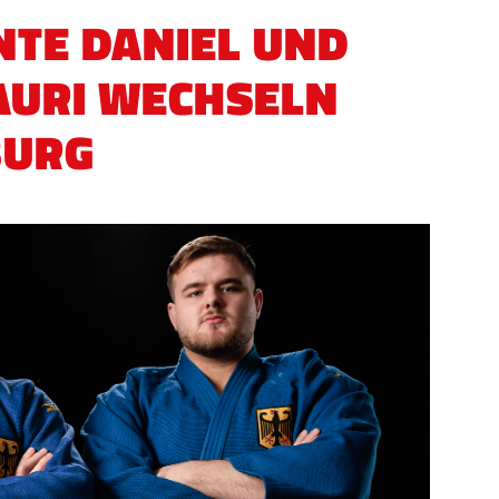
NTE DANIEL UND
AURI WECHSELN
BURG