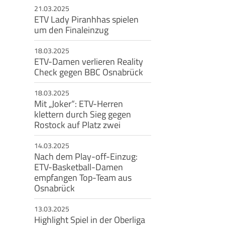
21.03.2025
ETV Lady Piranhhas spielen
eschäftsstelle
um den Finaleinzug
msbütteler Turnverband e. V.
18.03.2025
ndesstr. 96
ETV-Damen verlieren Reality
144 Hamburg
Check gegen BBC Osnabrück
+49 40 4017690
18.03.2025
info@etv-hamburg.de
Mit „Joker“: ETV-Herren
klettern durch Sieg gegen
Rostock auf Platz zwei
14.03.2025
Nach dem Play-off-Einzug:
ETV-Basketball-Damen
empfangen Top-Team aus
Osnabrück
13.03.2025
Highlight Spiel in der Oberliga