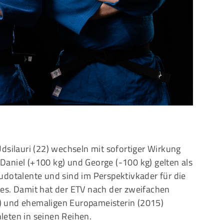
Mitglieder-Service
G
Alles zur Mitgliedschaft
Ei
Downloads
Bu
Termine
20
Fragen & Antworten
dsilauri (22) wechseln mit sofortiger Wirkung
aniel (+100 kg) und George (-100 kg) gelten als
udotalente und sind im Perspektivkader für die
es. Damit hat der ETV nach der zweifachen
) und ehemaligen Europameisterin (2015)
eten in seinen Reihen.