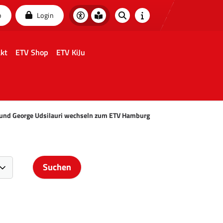
p
Login
kt
ETV Shop
ETV KiJu
l und George Udsilauri wechseln zum ETV Hamburg