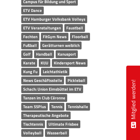
Campus für Bildung und Sport
ETV Dance
ETV Hamburger Volksbank Volleys
ETV Veranstaltungen
Faustball
Fechten
FitGym News
Floorball
Fußball
Gerätturnen weiblich
Golf
Handball
Kanusport
Karate
KIJU
Kindersport News
Kung Fu
Leichtathletik
News Geschäftsstelle
Pickleball
Mitglied werden!
Schach: Union Eimsbüttel im ETV
Tanzen im Club Céronne
Team 55Plus
Tennis
Tennishalle
Therapeutische Angebote
Tischtennis
Ultimate Frisbee
Volleyball
Wasserball