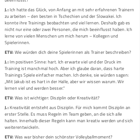
J.:
Ich hatte das Glück, von Anfang an mit sehr erfahrenen Trainern
zu arbeiten – den besten in Tschechien und der Slowakei. Ich
konnte ihre Trainings beobachten und viel lernen. Deshalb gab es
nicht nur eine oder zwei Personen, die mich beeinflusst haben. Ich
lerne von vielen Menschen um mich herum – Kollegen und
Spielerinnen.
ETV:
Wie würden dich deine Spielerinnen als Trainer beschreiben?
J.:
Im positiven Sinne: hart. Ich erwarte viel und der Druck im
Training ist manchmal hoch. Aber ich glaube daran, dass harte
Trainings Spiele einfacher machen. Ich denke, sie würden sagen:
„Mit Jakub ist es hart in der Halle, aber wir wissen warum. Wir
lernen viel und werden besser.“
ETV:
Was ist wichtiger: Disziplin oder Kreativität?
J.:
Kreativität entsteht aus Disziplin. Für mich kommt Disziplin an
erster Stelle. Es muss Regeln im Team geben, an die sich alle
halten. Innerhalb dieser Regeln kann man kreativ werden und sich
weiterentwickeln.
ETV:
Was war bisher dein schönster Volleyballmoment?