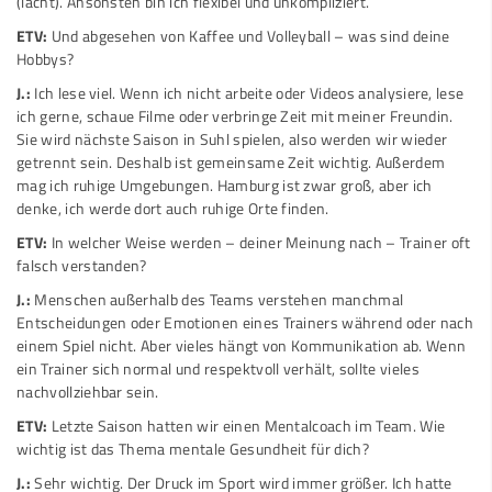
(lacht). Ansonsten bin ich flexibel und unkompliziert.
ETV:
Und abgesehen von Kaffee und Volleyball – was sind deine
Hobbys?
J.:
Ich lese viel. Wenn ich nicht arbeite oder Videos analysiere, lese
ich gerne, schaue Filme oder verbringe Zeit mit meiner Freundin.
Sie wird nächste Saison in Suhl spielen, also werden wir wieder
getrennt sein. Deshalb ist gemeinsame Zeit wichtig. Außerdem
mag ich ruhige Umgebungen. Hamburg ist zwar groß, aber ich
denke, ich werde dort auch ruhige Orte finden.
ETV:
In welcher Weise werden – deiner Meinung nach – Trainer oft
falsch verstanden?
J.:
Menschen außerhalb des Teams verstehen manchmal
Entscheidungen oder Emotionen eines Trainers während oder nach
einem Spiel nicht. Aber vieles hängt von Kommunikation ab. Wenn
ein Trainer sich normal und respektvoll verhält, sollte vieles
nachvollziehbar sein.
ETV:
Letzte Saison hatten wir einen Mentalcoach im Team. Wie
wichtig ist das Thema mentale Gesundheit für dich?
J.:
Sehr wichtig. Der Druck im Sport wird immer größer. Ich hatte