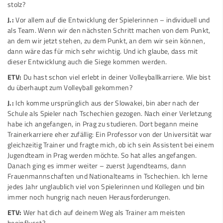
stolz?
J.:
Vor allem auf die Entwicklung der Spielerinnen – individuell und
als Team. Wenn wir den nächsten Schritt machen von dem Punkt,
an dem wir jetzt stehen, zu dem Punkt, an dem wir sein können,
dann wäre das für mich sehr wichtig. Und ich glaube, dass mit
dieser Entwicklung auch die Siege kommen werden.
ETV:
Du hast schon viel erlebt in deiner Volleyballkarriere. Wie bist
du überhaupt zum Volleyball gekommen?
J.:
Ich komme ursprünglich aus der Slowakei, bin aber nach der
Schule als Spieler nach Tschechien gezogen. Nach einer Verletzung
habe ich angefangen, in Prag zu studieren. Dort begann meine
Trainerkarriere eher zufällig: Ein Professor von der Universität war
gleichzeitig Trainer und fragte mich, ob ich sein Assistent bei einem
Jugendteam in Prag werden möchte. So hat alles angefangen.
Danach ging es immer weiter – zuerst Jugendteams, dann
Frauenmannschaften und Nationalteams in Tschechien. Ich lerne
jedes Jahr unglaublich viel von Spielerinnen und Kollegen und bin
immer noch hungrig nach neuen Herausforderungen.
ETV:
Wer hat dich auf deinem Weg als Trainer am meisten
beeinflusst?