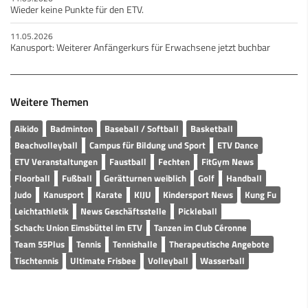
Wieder keine Punkte für den ETV.
11.05.2026
Kanusport: Weiterer Anfängerkurs für Erwachsene jetzt buchbar
Weitere Themen
Aikido
Badminton
Baseball / Softball
Basketball
Beachvolleyball
Campus für Bildung und Sport
ETV Dance
ETV Veranstaltungen
Faustball
Fechten
FitGym News
Floorball
Fußball
Gerätturnen weiblich
Golf
Handball
Judo
Kanusport
Karate
KIJU
Kindersport News
Kung Fu
Leichtathletik
News Geschäftsstelle
Pickleball
Schach: Union Eimsbüttel im ETV
Tanzen im Club Céronne
Team 55Plus
Tennis
Tennishalle
Therapeutische Angebote
Tischtennis
Ultimate Frisbee
Volleyball
Wasserball