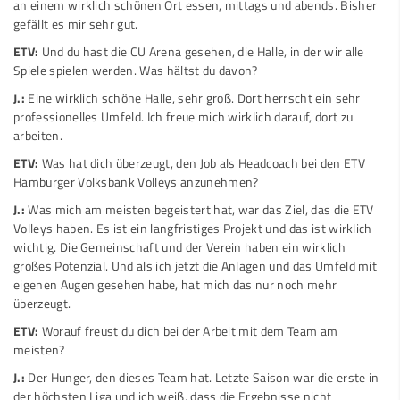
an einem wirklich schönen Ort essen, mittags und abends. Bisher
gefällt es mir sehr gut.
ETV:
Und du hast die CU Arena gesehen, die Halle, in der wir alle
Spiele spielen werden. Was hältst du davon?
J.:
Eine wirklich schöne Halle, sehr groß. Dort herrscht ein sehr
professionelles Umfeld. Ich freue mich wirklich darauf, dort zu
arbeiten.
ETV:
Was hat dich überzeugt, den Job als Headcoach bei den ETV
Hamburger Volksbank Volleys anzunehmen?
J.:
Was mich am meisten begeistert hat, war das Ziel, das die ETV
Volleys haben. Es ist ein langfristiges Projekt und das ist wirklich
wichtig. Die Gemeinschaft und der Verein haben ein wirklich
großes Potenzial. Und als ich jetzt die Anlagen und das Umfeld mit
eigenen Augen gesehen habe, hat mich das nur noch mehr
überzeugt.
ETV:
Worauf freust du dich bei der Arbeit mit dem Team am
meisten?
J.:
Der Hunger, den dieses Team hat. Letzte Saison war die erste in
der höchsten Liga und ich weiß, dass die Ergebnisse nicht