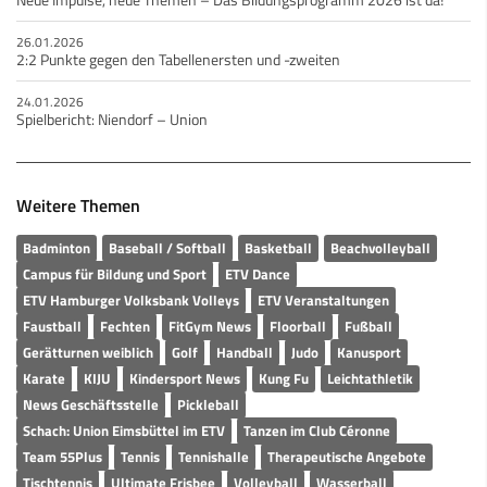
26.01.2026
2:2 Punkte gegen den Tabellenersten und -zweiten
24.01.2026
Spielbericht: Niendorf – Union
Weitere Themen
Badminton
Baseball / Softball
Basketball
Beachvolleyball
Campus für Bildung und Sport
ETV Dance
ETV Hamburger Volksbank Volleys
ETV Veranstaltungen
Faustball
Fechten
FitGym News
Floorball
Fußball
Gerätturnen weiblich
Golf
Handball
Judo
Kanusport
Karate
KIJU
Kindersport News
Kung Fu
Leichtathletik
News Geschäftsstelle
Pickleball
Schach: Union Eimsbüttel im ETV
Tanzen im Club Céronne
Team 55Plus
Tennis
Tennishalle
Therapeutische Angebote
Tischtennis
Ultimate Frisbee
Volleyball
Wasserball