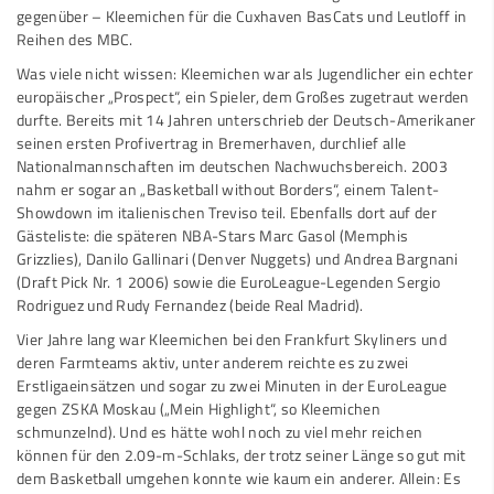
gegenüber – Kleemichen für die Cuxhaven BasCats und Leutloff in
Reihen des MBC.
Was viele nicht wissen: Kleemichen war als Jugendlicher ein echter
europäischer „Prospect“, ein Spieler, dem Großes zugetraut werden
durfte. Bereits mit 14 Jahren unterschrieb der Deutsch-Amerikaner
seinen ersten Profivertrag in Bremerhaven, durchlief alle
Nationalmannschaften im deutschen Nachwuchsbereich. 2003
nahm er sogar an „Basketball without Borders“, einem Talent-
Showdown im italienischen Treviso teil. Ebenfalls dort auf der
Gästeliste: die späteren NBA-Stars Marc Gasol (Memphis
Grizzlies), Danilo Gallinari (Denver Nuggets) und Andrea Bargnani
(Draft Pick Nr. 1 2006) sowie die EuroLeague-Legenden Sergio
Rodriguez und Rudy Fernandez (beide Real Madrid).
Vier Jahre lang war Kleemichen bei den Frankfurt Skyliners und
deren Farmteams aktiv, unter anderem reichte es zu zwei
Erstligaeinsätzen und sogar zu zwei Minuten in der EuroLeague
gegen ZSKA Moskau („Mein Highlight“, so Kleemichen
schmunzelnd). Und es hätte wohl noch zu viel mehr reichen
können für den 2.09-m-Schlaks, der trotz seiner Länge so gut mit
dem Basketball umgehen konnte wie kaum ein anderer. Allein: Es