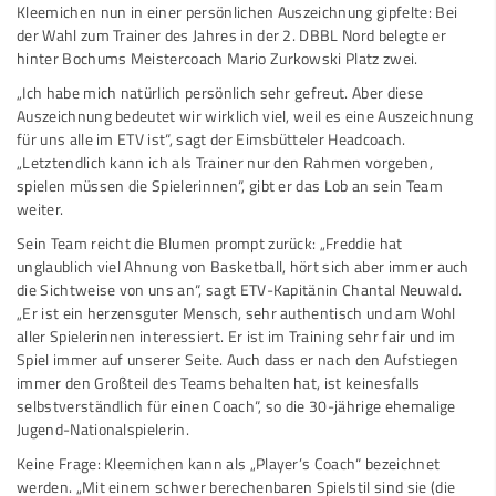
Kleemichen nun in einer persönlichen Auszeichnung gipfelte: Bei
der Wahl zum Trainer des Jahres in der 2. DBBL Nord belegte er
hinter Bochums Meistercoach Mario Zurkowski Platz zwei.
„Ich habe mich natürlich persönlich sehr gefreut. Aber diese
Auszeichnung bedeutet wir wirklich viel, weil es eine Auszeichnung
für uns alle im ETV ist“, sagt der Eimsbütteler Headcoach.
„Letztendlich kann ich als Trainer nur den Rahmen vorgeben,
spielen müssen die Spielerinnen“, gibt er das Lob an sein Team
weiter.
Sein Team reicht die Blumen prompt zurück: „Freddie hat
unglaublich viel Ahnung von Basketball, hört sich aber immer auch
die Sichtweise von uns an“, sagt ETV-Kapitänin Chantal Neuwald.
„Er ist ein herzensguter Mensch, sehr authentisch und am Wohl
aller Spielerinnen interessiert. Er ist im Training sehr fair und im
Spiel immer auf unserer Seite. Auch dass er nach den Aufstiegen
immer den Großteil des Teams behalten hat, ist keinesfalls
selbstverständlich für einen Coach“, so die 30-jährige ehemalige
Jugend-Nationalspielerin.
Keine Frage: Kleemichen kann als „Player’s Coach“ bezeichnet
werden. „Mit einem schwer berechenbaren Spielstil sind sie (die