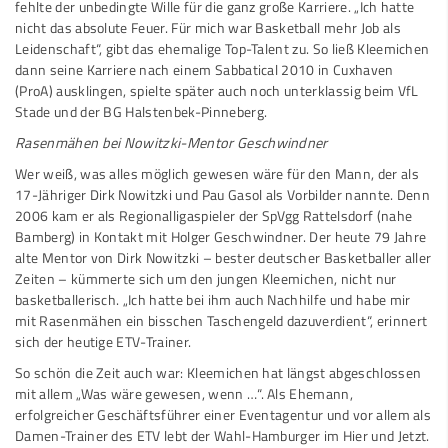
fehlte der unbedingte Wille für die ganz große Karriere. „Ich hatte
nicht das absolute Feuer. Für mich war Basketball mehr Job als
Leidenschaft“, gibt das ehemalige Top-Talent zu. So ließ Kleemichen
dann seine Karriere nach einem Sabbatical 2010 in Cuxhaven
(ProA) ausklingen, spielte später auch noch unterklassig beim VfL
Stade und der BG Halstenbek-Pinneberg.
Rasenmähen bei Nowitzki-Mentor Geschwindner
Wer weiß, was alles möglich gewesen wäre für den Mann, der als
17-Jähriger Dirk Nowitzki und Pau Gasol als Vorbilder nannte. Denn
2006 kam er als Regionalligaspieler der SpVgg Rattelsdorf (nahe
Bamberg) in Kontakt mit Holger Geschwindner. Der heute 79 Jahre
alte Mentor von Dirk Nowitzki – bester deutscher Basketballer aller
Zeiten – kümmerte sich um den jungen Kleemichen, nicht nur
basketballerisch. „Ich hatte bei ihm auch Nachhilfe und habe mir
mit Rasenmähen ein bisschen Taschengeld dazuverdient“, erinnert
sich der heutige ETV-Trainer.
So schön die Zeit auch war: Kleemichen hat längst abgeschlossen
mit allem „Was wäre gewesen, wenn …“. Als Ehemann,
erfolgreicher Geschäftsführer einer Eventagentur und vor allem als
Damen-Trainer des ETV lebt der Wahl-Hamburger im Hier und Jetzt.