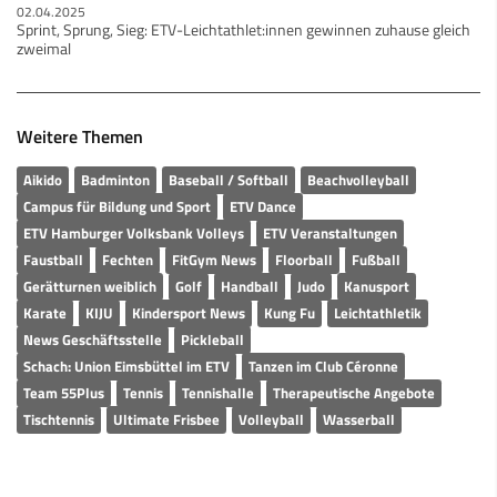
02.04.2025
Sprint, Sprung, Sieg: ETV-Leichtathlet:innen gewinnen zuhause gleich
zweimal
Weitere Themen
Aikido
Badminton
Baseball / Softball
Beachvolleyball
Campus für Bildung und Sport
ETV Dance
ETV Hamburger Volksbank Volleys
ETV Veranstaltungen
Faustball
Fechten
FitGym News
Floorball
Fußball
Gerätturnen weiblich
Golf
Handball
Judo
Kanusport
Karate
KIJU
Kindersport News
Kung Fu
Leichtathletik
News Geschäftsstelle
Pickleball
Schach: Union Eimsbüttel im ETV
Tanzen im Club Céronne
Team 55Plus
Tennis
Tennishalle
Therapeutische Angebote
Tischtennis
Ultimate Frisbee
Volleyball
Wasserball