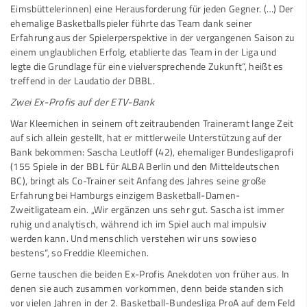
Eimsbüttelerinnen) eine Herausforderung für jeden Gegner. (…) Der
ehemalige Basketballspieler führte das Team dank seiner
Erfahrung aus der Spielerperspektive in der vergangenen Saison zu
einem unglaublichen Erfolg, etablierte das Team in der Liga und
legte die Grundlage für eine vielversprechende Zukunft“, heißt es
treffend in der Laudatio der DBBL.
Zwei Ex-Profis auf der ETV-Bank
War Kleemichen in seinem oft zeitraubenden Traineramt lange Zeit
auf sich allein gestellt, hat er mittlerweile Unterstützung auf der
Bank bekommen: Sascha Leutloff (42), ehemaliger Bundesligaprofi
(155 Spiele in der BBL für ALBA Berlin und den Mitteldeutschen
BC), bringt als Co-Trainer seit Anfang des Jahres seine große
Erfahrung bei Hamburgs einzigem Basketball-Damen-
Zweitligateam ein. „Wir ergänzen uns sehr gut. Sascha ist immer
ruhig und analytisch, während ich im Spiel auch mal impulsiv
werden kann. Und menschlich verstehen wir uns sowieso
bestens“, so Freddie Kleemichen.
Gerne tauschen die beiden Ex-Profis Anekdoten von früher aus. In
denen sie auch zusammen vorkommen, denn beide standen sich
vor vielen Jahren in der 2. Basketball-Bundesliga ProA auf dem Feld