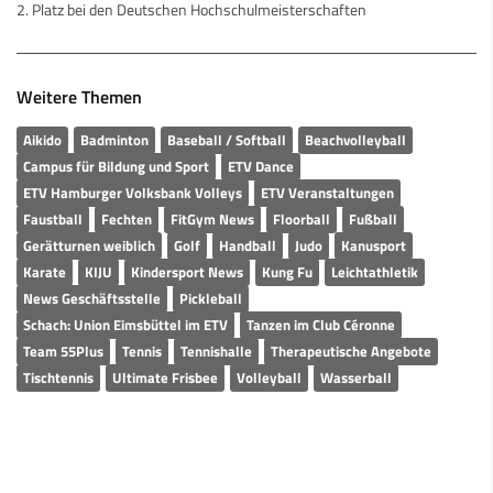
2. Platz bei den Deutschen Hochschulmeisterschaften
Weitere Themen
Aikido
Badminton
Baseball / Softball
Beachvolleyball
Campus für Bildung und Sport
ETV Dance
ETV Hamburger Volksbank Volleys
ETV Veranstaltungen
Faustball
Fechten
FitGym News
Floorball
Fußball
Gerätturnen weiblich
Golf
Handball
Judo
Kanusport
Karate
KIJU
Kindersport News
Kung Fu
Leichtathletik
News Geschäftsstelle
Pickleball
Schach: Union Eimsbüttel im ETV
Tanzen im Club Céronne
Team 55Plus
Tennis
Tennishalle
Therapeutische Angebote
Tischtennis
Ultimate Frisbee
Volleyball
Wasserball