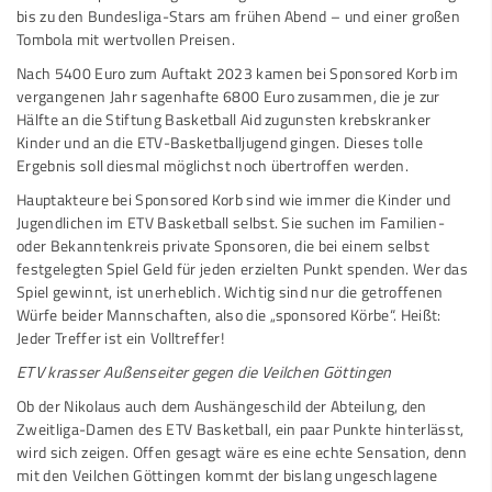
bis zu den Bundesliga-Stars am frühen Abend – und einer großen
Tombola mit wertvollen Preisen.
Nach 5400 Euro zum Auftakt 2023 kamen bei Sponsored Korb im
vergangenen Jahr sagenhafte 6800 Euro zusammen, die je zur
Hälfte an die Stiftung Basketball Aid zugunsten krebskranker
Kinder und an die ETV-Basketballjugend gingen. Dieses tolle
Ergebnis soll diesmal möglichst noch übertroffen werden.
Hauptakteure bei Sponsored Korb sind wie immer die Kinder und
Jugendlichen im ETV Basketball selbst. Sie suchen im Familien-
oder Bekanntenkreis private Sponsoren, die bei einem selbst
festgelegten Spiel Geld für jeden erzielten Punkt spenden. Wer das
Spiel gewinnt, ist unerheblich. Wichtig sind nur die getroffenen
Würfe beider Mannschaften, also die „sponsored Körbe“. Heißt:
Jeder Treffer ist ein Volltreffer!
ETV krasser Außenseiter gegen die Veilchen Göttingen
Ob der Nikolaus auch dem Aushängeschild der Abteilung, den
Zweitliga-Damen des ETV Basketball, ein paar Punkte hinterlässt,
wird sich zeigen. Offen gesagt wäre es eine echte Sensation, denn
mit den Veilchen Göttingen kommt der bislang ungeschlagene