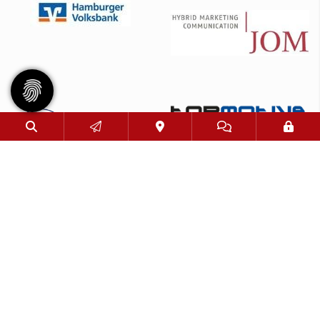
© 2026 - Eimsbütteler Turnverband e. V. |
Impressum
|
Datenschutz