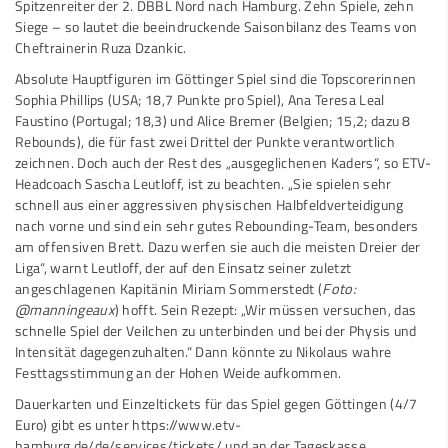
Spitzenreiter der 2. DBBL Nord nach Hamburg. Zehn Spiele, zehn
Siege – so lautet die beeindruckende Saisonbilanz des Teams von
Cheftrainerin Ruza Dzankic.
Absolute Hauptfiguren im Göttinger Spiel sind die Topscorerinnen
Sophia Phillips (USA; 18,7 Punkte pro Spiel), Ana Teresa Leal
Faustino (Portugal; 18,3) und Alice Bremer (Belgien; 15,2; dazu 8
Rebounds), die für fast zwei Drittel der Punkte verantwortlich
zeichnen. Doch auch der Rest des „ausgeglichenen Kaders“, so ETV-
Headcoach Sascha Leutloff, ist zu beachten. „Sie spielen sehr
schnell aus einer aggressiven physischen Halbfeldverteidigung
nach vorne und sind ein sehr gutes Rebounding-Team, besonders
am offensiven Brett. Dazu werfen sie auch die meisten Dreier der
Liga“, warnt Leutloff, der auf den Einsatz seiner zuletzt
angeschlagenen Kapitänin Miriam Sommerstedt (
Foto:
@manningeaux
) hofft. Sein Rezept: „Wir müssen versuchen, das
schnelle Spiel der Veilchen zu unterbinden und bei der Physis und
Intensität dagegenzuhalten.“ Dann könnte zu Nikolaus wahre
Festtagsstimmung an der Hohen Weide aufkommen.
Dauerkarten und Einzeltickets für das Spiel gegen Göttingen (4/7
Euro) gibt es unter
https://www.etv-
hamburg.de/de/services/tickets/
und an der Tageskasse.