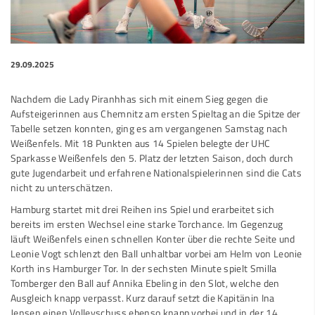
29.09.2025
Nachdem die Lady Piranhhas sich mit einem Sieg gegen die
Aufsteigerinnen aus Chemnitz am ersten Spieltag an die Spitze der
Tabelle setzen konnten, ging es am vergangenen Samstag nach
Weißenfels. Mit 18 Punkten aus 14 Spielen belegte der UHC
Sparkasse Weißenfels den 5. Platz der letzten Saison, doch durch
gute Jugendarbeit und erfahrene Nationalspielerinnen sind die Cats
nicht zu unterschätzen.
Hamburg startet mit drei Reihen ins Spiel und erarbeitet sich
bereits im ersten Wechsel eine starke Torchance. Im Gegenzug
läuft Weißenfels einen schnellen Konter über die rechte Seite und
Leonie Vogt schlenzt den Ball unhaltbar vorbei am Helm von Leonie
Korth ins Hamburger Tor. In der sechsten Minute spielt Smilla
Tomberger den Ball auf Annika Ebeling in den Slot, welche den
Ausgleich knapp verpasst. Kurz darauf setzt die Kapitänin Ina
Jensen einen Volleyschuss ebenso knapp vorbei und in der 14.