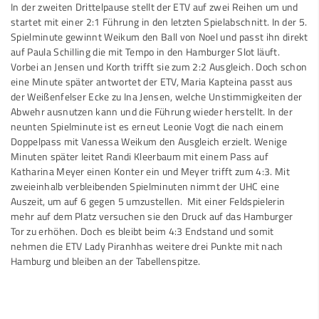
In der zweiten Drittelpause stellt der ETV auf zwei Reihen um und
startet mit einer 2:1 Führung in den letzten Spielabschnitt. In der 5.
Spielminute gewinnt Weikum den Ball von Noel und passt ihn direkt
auf Paula Schilling die mit Tempo in den Hamburger Slot läuft.
Vorbei an Jensen und Korth trifft sie zum 2:2 Ausgleich. Doch schon
eine Minute später antwortet der ETV, Maria Kapteina passt aus
der Weißenfelser Ecke zu Ina Jensen, welche Unstimmigkeiten der
Abwehr ausnutzen kann und die Führung wieder herstellt. In der
neunten Spielminute ist es erneut Leonie Vogt die nach einem
Doppelpass mit Vanessa Weikum den Ausgleich erzielt. Wenige
Minuten später leitet Randi Kleerbaum mit einem Pass auf
Katharina Meyer einen Konter ein und Meyer trifft zum 4:3. Mit
zweieinhalb verbleibenden Spielminuten nimmt der UHC eine
Auszeit, um auf 6 gegen 5 umzustellen. Mit einer Feldspielerin
mehr auf dem Platz versuchen sie den Druck auf das Hamburger
Tor zu erhöhen. Doch es bleibt beim 4:3 Endstand und somit
nehmen die ETV Lady Piranhhas weitere drei Punkte mit nach
Hamburg und bleiben an der Tabellenspitze.