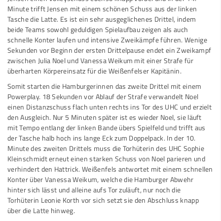
Minute trifft Jensen mit einem schönen Schuss aus der linken
Tasche die Latte. Es ist ein sehr ausgeglichenes Drittel, indem
beide Teams sowohl geduldigen Spielaufbau zeigen als auch
schnelle Konter laufen und intensive Zweikämpfe führen. Wenige
Sekunden vor Beginn der ersten Drittelpause endet ein Zweikampf
zwischen Julia Noel und Vanessa Weikum mit einer Strafe für
überharten Körpereinsatz für die Weißenfelser Kapitänin.
Somit starten die Hamburgerinnen das zweite Drittel mit einem
Powerplay. 18 Sekunden vor Ablauf der Strafe verwandelt Noel
einen Distanzschuss flach unten rechts ins Tor des UHC und erzielt
den Ausgleich. Nur 5 Minuten später ist es wieder Noel, sie läuft
mit Tempo entlang der linken Bande übers Spielfeld und trifft aus
der Tasche halb hoch ins lange Eck zum Doppelpack. In der 10.
Minute des zweiten Drittels muss die Torhüterin des UHC Sophie
Kleinschmidt erneut einen starken Schuss von Noel parieren und
verhindert den Hattrick. Weißenfels antwortet mit einem schnellen
Konter über Vanessa Weikum, welche die Hamburger Abwehr
hinter sich lässt und alleine aufs Tor zuläuft, nur noch die
Torhüterin Leonie Korth vor sich setzt sie den Abschluss knapp
über die Latte hinweg.