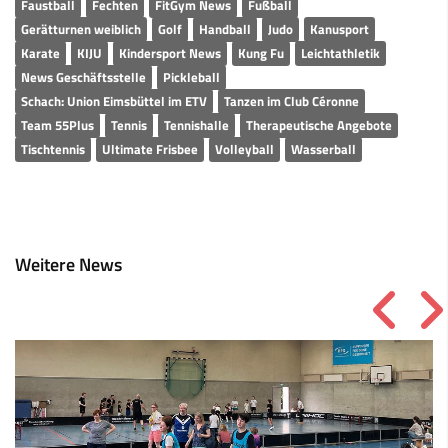
Faustball
Fechten
FitGym News
Fußball
Gerätturnen weiblich
Golf
Handball
Judo
Kanusport
Karate
KIJU
Kindersport News
Kung Fu
Leichtathletik
News Geschäftsstelle
Pickleball
Schach: Union Eimsbüttel im ETV
Tanzen im Club Céronne
Team 55Plus
Tennis
Tennishalle
Therapeutische Angebote
Tischtennis
Ultimate Frisbee
Volleyball
Wasserball
Weitere News