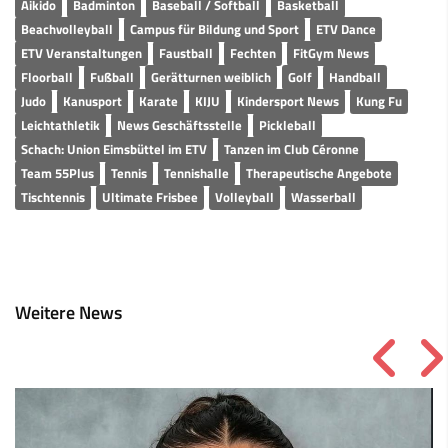
Aikido
Badminton
Baseball / Softball
Basketball
Beachvolleyball
Campus für Bildung und Sport
ETV Dance
ETV Veranstaltungen
Faustball
Fechten
FitGym News
Floorball
Fußball
Gerätturnen weiblich
Golf
Handball
Judo
Kanusport
Karate
KIJU
Kindersport News
Kung Fu
Leichtathletik
News Geschäftsstelle
Pickleball
Schach: Union Eimsbüttel im ETV
Tanzen im Club Céronne
Team 55Plus
Tennis
Tennishalle
Therapeutische Angebote
Tischtennis
Ultimate Frisbee
Volleyball
Wasserball
Weitere News