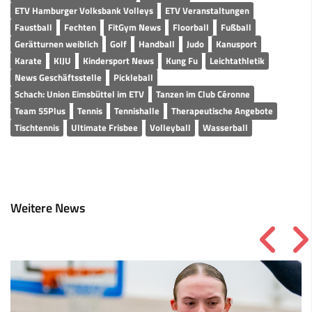
ETV Hamburger Volksbank Volleys
ETV Veranstaltungen
Faustball
Fechten
FitGym News
Floorball
Fußball
Gerätturnen weiblich
Golf
Handball
Judo
Kanusport
Karate
KIJU
Kindersport News
Kung Fu
Leichtathletik
News Geschäftsstelle
Pickleball
Schach: Union Eimsbüttel im ETV
Tanzen im Club Céronne
Team 55Plus
Tennis
Tennishalle
Therapeutische Angebote
Tischtennis
Ultimate Frisbee
Volleyball
Wasserball
Weitere News