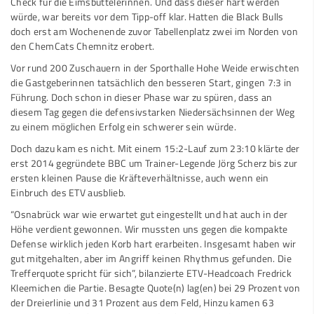
Check für die Eimsbüttelerinnen. Und dass dieser hart werden
würde, war bereits vor dem Tipp-off klar. Hatten die Black Bulls
doch erst am Wochenende zuvor Tabellenplatz zwei im Norden von
den ChemCats Chemnitz erobert.
Vor rund 200 Zuschauern in der Sporthalle Hohe Weide erwischten
die Gastgeberinnen tatsächlich den besseren Start, gingen 7:3 in
Führung. Doch schon in dieser Phase war zu spüren, dass an
diesem Tag gegen die defensivstarken Niedersächsinnen der Weg
zu einem möglichen Erfolg ein schwerer sein würde.
Doch dazu kam es nicht. Mit einem 15:2-Lauf zum 23:10 klärte der
erst 2014 gegründete BBC um Trainer-Legende Jörg Scherz bis zur
ersten kleinen Pause die Kräfteverhältnisse, auch wenn ein
Einbruch des ETV ausblieb.
“Osnabrück war wie erwartet gut eingestellt und hat auch in der
Höhe verdient gewonnen. Wir mussten uns gegen die kompakte
Defense wirklich jeden Korb hart erarbeiten. Insgesamt haben wir
gut mitgehalten, aber im Angriff keinen Rhythmus gefunden. Die
Trefferquote spricht für sich”, bilanzierte ETV-Headcoach Fredrick
Kleemichen die Partie. Besagte Quote(n) lag(en) bei 29 Prozent von
der Dreierlinie und 31 Prozent aus dem Feld, Hinzu kamen 63