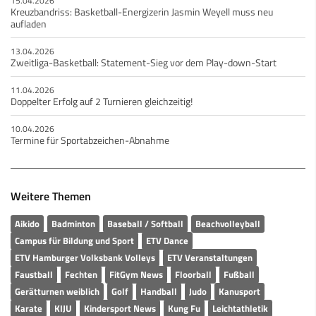
15.04.2026
Kreuzbandriss: Basketball-Energizerin Jasmin Weyell muss neu
aufladen
13.04.2026
Zweitliga-Basketball: Statement-Sieg vor dem Play-down-Start
11.04.2026
Doppelter Erfolg auf 2 Turnieren gleichzeitig!
10.04.2026
Termine für Sportabzeichen-Abnahme
Weitere Themen
Aikido
Badminton
Baseball / Softball
Beachvolleyball
Campus für Bildung und Sport
ETV Dance
ETV Hamburger Volksbank Volleys
ETV Veranstaltungen
Faustball
Fechten
FitGym News
Floorball
Fußball
Gerätturnen weiblich
Golf
Handball
Judo
Kanusport
Karate
KIJU
Kindersport News
Kung Fu
Leichtathletik