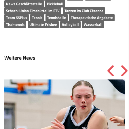
News Geschäftsstelle
Pickleball
Schach: Union Eimsbüttel im ETV
Tanzen im Club Céronne
Team 55Plus
Tennis
Tennishalle
Therapeutische Angebote
Tischtennis
Ultimate Frisbee
Volleyball
Wasserball
Weitere News