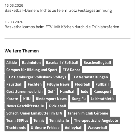
16.03.2026
Basketball-Damen: Nichts zu feiern trotz Festtagsstimmung
16.03.2026
Basketballcamps beim ETV: Mit Körben durch die Frühjahrsferien
Weitere Themen
Aikido
Badminton
Baseball / Softball
Beachvolleyball
Campus für Bildung und Sport
ETV Dance
ETV Hamburger Volksbank Volleys
ETV Veranstaltungen
Faustball
Fechten
FitGym News
Floorball
Fußball
Gerätturnen weiblich
Golf
Handball
Judo
Kanusport
Karate
KIJU
Kindersport News
Kung Fu
Leichtathletik
News Geschäftsstelle
Pickleball
Schach: Union Eimsbüttel im ETV
Tanzen im Club Céronne
Team 55Plus
Tennis
Tennishalle
Therapeutische Angebote
Tischtennis
Ultimate Frisbee
Volleyball
Wasserball