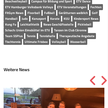
Beachvolleyball
Campus für Bildung und Sport
ETV Dance
ETV Hamburger Volksbank Volleys
ETV Veranstaltungen
Fechten
FitGym News
Floorball
Fußball
Gerätturnen weiblich
Golf
Handball
Judo
Kanusport
Karate
KIJU
Kindersport News
Kung Fu
Leichtathletik
News Geschäftsstelle
Pickleball
Schach: Union Eimsbüttel im ETV
Tanzen im Club Céronne
Team 55Plus
Tennis
Tennishalle
Therapeutische Angebote
Tischtennis
Ultimate Frisbee
Volleyball
Wasserball
Weitere News