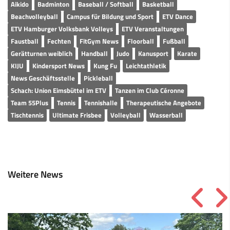
Aikido
Badminton
Baseball / Softball
Basketball
Beachvolleyball
Campus für Bildung und Sport
ETV Dance
ETV Hamburger Volksbank Volleys
ETV Veranstaltungen
Faustball
Fechten
FitGym News
Floorball
Fußball
Gerätturnen weiblich
Handball
Judo
Kanusport
Karate
KIJU
Kindersport News
Kung Fu
Leichtathletik
News Geschäftsstelle
Pickleball
Schach: Union Eimsbüttel im ETV
Tanzen im Club Céronne
Team 55Plus
Tennis
Tennishalle
Therapeutische Angebote
Tischtennis
Ultimate Frisbee
Volleyball
Wasserball
Weitere News