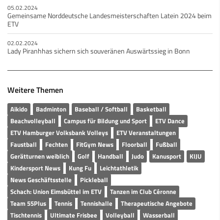
05.02.2024
Gemeinsame Norddeutsche Landesmeisterschaften Latein 2024 beim
ETV
02.02.2024
Lady Piranhhas sichern sich souveränen Auswärtssieg in Bonn
Weitere Themen
Aikido
Badminton
Baseball / Softball
Basketball
Beachvolleyball
Campus für Bildung und Sport
ETV Dance
ETV Hamburger Volksbank Volleys
ETV Veranstaltungen
Faustball
Fechten
FitGym News
Floorball
Fußball
Gerätturnen weiblich
Golf
Handball
Judo
Kanusport
KIJU
Kindersport News
Kung Fu
Leichtathletik
News Geschäftsstelle
Pickleball
Schach: Union Eimsbüttel im ETV
Tanzen im Club Céronne
Team 55Plus
Tennis
Tennishalle
Therapeutische Angebote
Tischtennis
Ultimate Frisbee
Volleyball
Wasserball