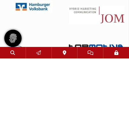
© 2026 - Eimsbütteler Turnverband e. V. |
Impressum
|
Datenschutz