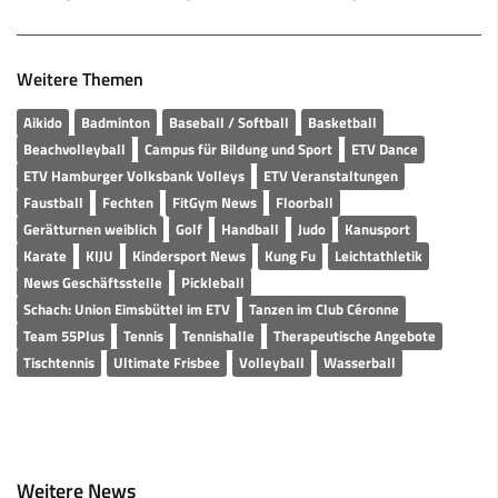
Weitere Themen
Aikido
Badminton
Baseball / Softball
Basketball
Beachvolleyball
Campus für Bildung und Sport
ETV Dance
ETV Hamburger Volksbank Volleys
ETV Veranstaltungen
Faustball
Fechten
FitGym News
Floorball
Gerätturnen weiblich
Golf
Handball
Judo
Kanusport
Karate
KIJU
Kindersport News
Kung Fu
Leichtathletik
News Geschäftsstelle
Pickleball
Schach: Union Eimsbüttel im ETV
Tanzen im Club Céronne
Team 55Plus
Tennis
Tennishalle
Therapeutische Angebote
Tischtennis
Ultimate Frisbee
Volleyball
Wasserball
Weitere News