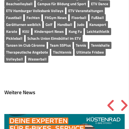
Beachvolleyball
Campus für Bildung und Sport
ETV Dance
ETV Hamburger Volksbank Volleys
ETV Veranstaltungen
Faustball
Fechten
FitGym News
Floorball
Fußball
Gerätturnen weiblich
Golf
Handball
Judo
Kanusport
Karate
KIJU
Kindersport News
Kung Fu
Leichtathletik
Pickleball
Schach: Union Eimsbüttel im ETV
Tanzen im Club Céronne
Team 55Plus
Tennis
Tennishalle
Therapeutische Angebote
Tischtennis
Ultimate Frisbee
Volleyball
Wasserball
Weitere News