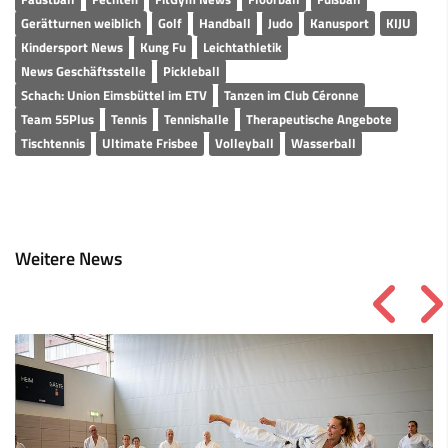
Gerätturnen weiblich
Golf
Handball
Judo
Kanusport
KIJU
Kindersport News
Kung Fu
Leichtathletik
News Geschäftsstelle
Pickleball
Schach: Union Eimsbüttel im ETV
Tanzen im Club Céronne
Team 55Plus
Tennis
Tennishalle
Therapeutische Angebote
Tischtennis
Ultimate Frisbee
Volleyball
Wasserball
Weitere News