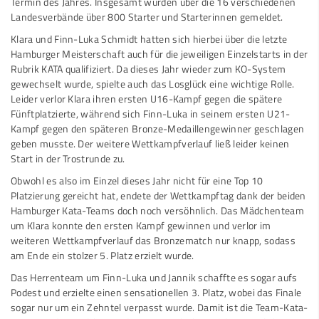
Termin des Jahres. Insgesamt wurden über die 16 verschiedenen
Landesverbände über 800 Starter und Starterinnen gemeldet.
Klara und Finn-Luka Schmidt hatten sich hierbei über die letzte
Hamburger Meisterschaft auch für die jeweiligen Einzelstarts in der
Rubrik KATA qualifiziert. Da dieses Jahr wieder zum KO-System
gewechselt wurde, spielte auch das Losglück eine wichtige Rolle.
Leider verlor Klara ihren ersten U16-Kampf gegen die spätere
Fünftplatzierte, während sich Finn-Luka in seinem ersten U21-
Kampf gegen den späteren Bronze-Medaillengewinner geschlagen
geben musste. Der weitere Wettkampfverlauf ließ leider keinen
Start in der Trostrunde zu.
Obwohl es also im Einzel dieses Jahr nicht für eine Top 10
Platzierung gereicht hat, endete der Wettkampftag dank der beiden
Hamburger Kata-Teams doch noch versöhnlich. Das Mädchenteam
um Klara konnte den ersten Kampf gewinnen und verlor im
weiteren Wettkampfverlauf das Bronzematch nur knapp, sodass
am Ende ein stolzer 5. Platz erzielt wurde.
Das Herrenteam um Finn-Luka und Jannik schaffte es sogar aufs
Podest und erzielte einen sensationellen 3. Platz, wobei das Finale
sogar nur um ein Zehntel verpasst wurde. Damit ist die Team-Kata-