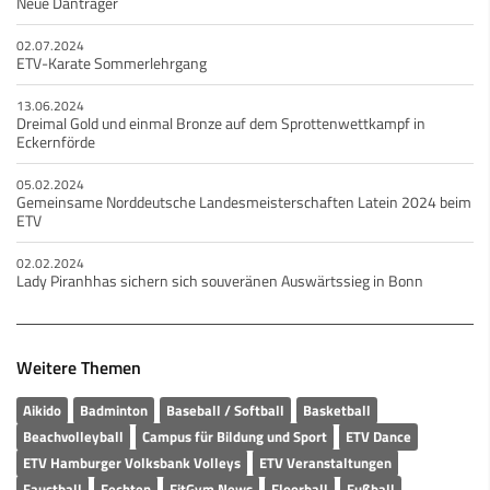
Neue Danträger
02.07.2024
ETV-Karate Sommerlehrgang
13.06.2024
Dreimal Gold und einmal Bronze auf dem Sprottenwettkampf in
Eckernförde
05.02.2024
Gemeinsame Norddeutsche Landesmeisterschaften Latein 2024 beim
ETV
02.02.2024
Lady Piranhhas sichern sich souveränen Auswärtssieg in Bonn
Weitere Themen
Aikido
Badminton
Baseball / Softball
Basketball
Beachvolleyball
Campus für Bildung und Sport
ETV Dance
ETV Hamburger Volksbank Volleys
ETV Veranstaltungen
Faustball
Fechten
FitGym News
Floorball
Fußball