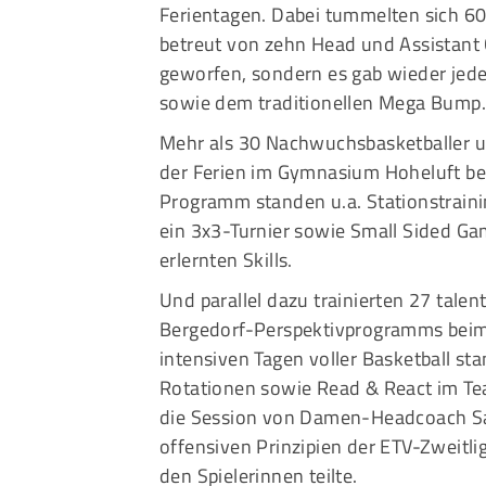
Ferientagen. Dabei tummelten sich 60 
betreut von zehn Head und Assistant 
geworfen, sondern es gab wieder jed
sowie dem traditionellen Mega Bump
Mehr als 30 Nachwuchsbasketballer u
der Ferien im Gymnasium Hoheluft bei
Programm standen u.a. Stationstrainin
ein 3x3-Turnier sowie Small Sided Ga
erlernten Skills.
Und parallel dazu trainierten 27 tal
Bergedorf-Perspektivprogramms beim 
intensiven Tagen voller Basketball st
Rotationen sowie Read & React im Tea
die Session von Damen-Headcoach Sas
offensiven Prinzipien der ETV-Zweitl
den Spielerinnen teilte.