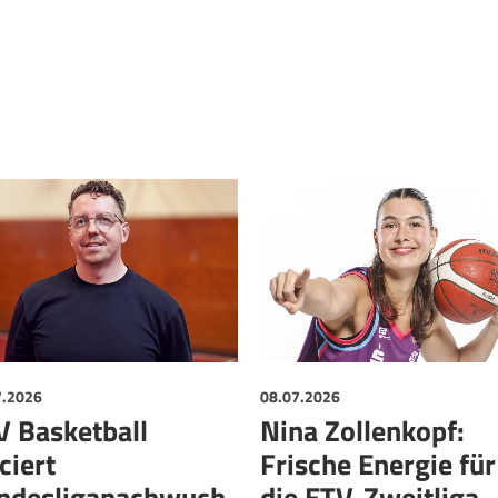
7.2026
08.07.2026
V Basketball
Nina Zollenkopf:
ciert
Frische Energie für
ndesliganachwuch
die ETV-Zweitliga-