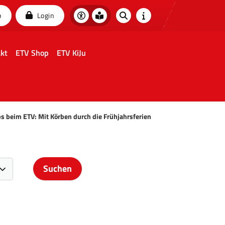
p
Login
kt
ETV Shop
ETV KiJu
s beim ETV: Mit Körben durch die Frühjahrsferien