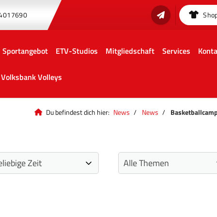
 4017690
Sho
Sportangebot
ETV-Studios
Mitgliedschaft
Services
Konta
Volksbank Volleys
Du befindest dich hier:
News
News
Basketballcamp