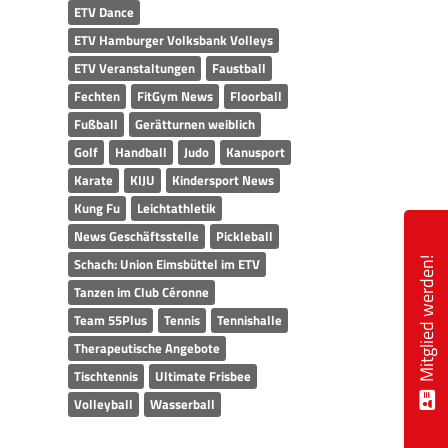
ETV Dance
ETV Hamburger Volksbank Volleys
ETV Veranstaltungen
Faustball
Fechten
FitGym News
Floorball
Fußball
Gerätturnen weiblich
Golf
Handball
Judo
Kanusport
Karate
KIJU
Kindersport News
Kung Fu
Leichtathletik
News Geschäftsstelle
Pickleball
Schach: Union Eimsbüttel im ETV
Mitglied werden!
Tanzen im Club Céronne
Team 55Plus
Tennis
Tennishalle
Therapeutische Angebote
Tischtennis
Ultimate Frisbee
Volleyball
Wasserball