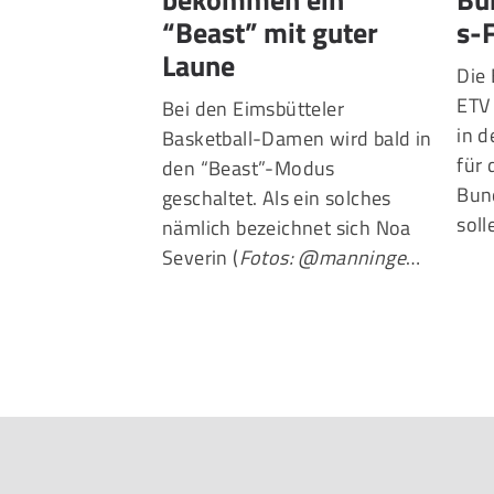
“Beast” mit guter
s-
Laune
Die 
ETV 
Bei den Eimsbütteler
in 
Basketball-Damen wird bald in
für 
den “Beast”-Modus
Bund
geschaltet. Als ein solches
sol
nämlich bezeichnet sich Noa
Severin (
Fotos: @manninge
…