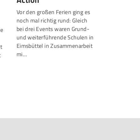
spielen Do
Vor den großen Ferien ging es
noch mal richtig rund: Gleich
Teamplay statt 
bei drei Events waren Grund-
ue
Der Eimsbüttele
und weiterführende Schulen in
der Basketball
Eimsbüttel in Zusammenarbeit
lt
(BCH) haben ei
mi…
t
Kooperationsver
Förderung ihres