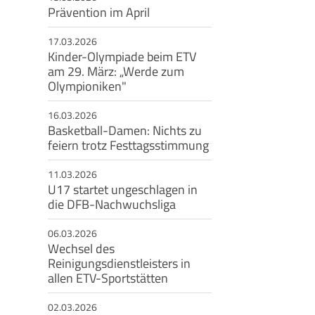
Prävention im April
eschäftsstelle
17.03.2026
Kinder-Olympiade beim ETV
msbütteler Turnverband e. V.
am 29. März: „Werde zum
ndesstr. 96
Olympioniken"
144 Hamburg
16.03.2026
+49 40 4017690
Basketball-Damen: Nichts zu
info@etv-hamburg.de
feiern trotz Festtagsstimmung
11.03.2026
U17 startet ungeschlagen in
die DFB-Nachwuchsliga
06.03.2026
Wechsel des
Reinigungsdienstleisters in
allen ETV-Sportstätten
02.03.2026