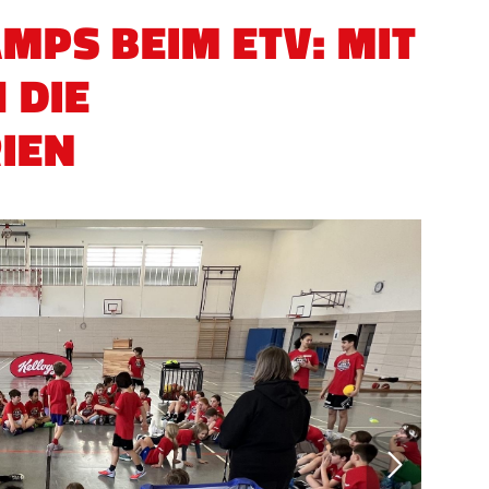
MPS BEIM ETV: MIT
 DIE
IEN