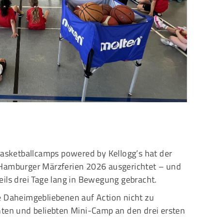
Mitglieder-Service
G
Alles zur Mitgliedschaft
Ei
Downloads
Bu
Termine
20
Fragen & Antworten
Basketballcamps powered by Kellogg’s hat der
 Hamburger Märzferien 2026 ausgerichtet – und
eils drei Tage lang in Bewegung gebracht.
e Daheimgebliebenen auf Action nicht zu
nten und beliebten Mini-Camp an den drei ersten