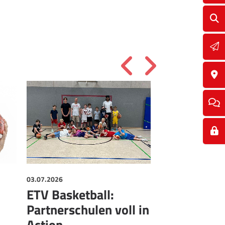
03.07.2026
01.07.2026
ETV Basketball:
ETV und B
Partnerschulen voll in
Zwei Baske
Action
Schwergew