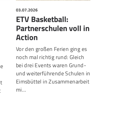
03.07.2026
01.07.2026
ETV Basketball:
ETV und B
Partnerschulen voll in
Zwei Baske
Action
Schwergew
spielen Do
Vor den großen Ferien ging es
noch mal richtig rund: Gleich
Teamplay statt 
bei drei Events waren Grund-
ue
Der Eimsbüttele
und weiterführende Schulen in
der Basketball
Eimsbüttel in Zusammenarbeit
lt
(BCH) haben ei
mi…
t
Kooperationsver
Förderung ihres