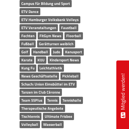
Campus für Bildung und Sport
ETV Dance
ETV Hamburger Volksbank Volleys
ETV Veranstaltungen
Faustball
Fechten
FitGym News
Floorball
Fußball
Gerätturnen weiblich
Golf
Handball
Judo
Kanusport
Karate
KIJU
Kindersport News
Kung Fu
Leichtathletik
News Geschäftsstelle
Pickleball
Mitglied werden!
Schach: Union Eimsbüttel im ETV
Tanzen im Club Céronne
Team 55Plus
Tennis
Tennishalle
Therapeutische Angebote
Tischtennis
Ultimate Frisbee
Volleyball
Wasserball