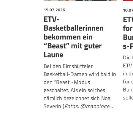
15.07.2026
10.0
ETV-
ET
Basketballerinnen
for
bekommen ein
Bu
“Beast” mit guter
s-
Laune
Die 
ETV 
Bei den Eimsbütteler
in 
Basketball-Damen wird bald in
für 
den “Beast”-Modus
Bund
geschaltet. Als ein solches
sol
nämlich bezeichnet sich Noa
Severin (
Fotos: @manninge
…