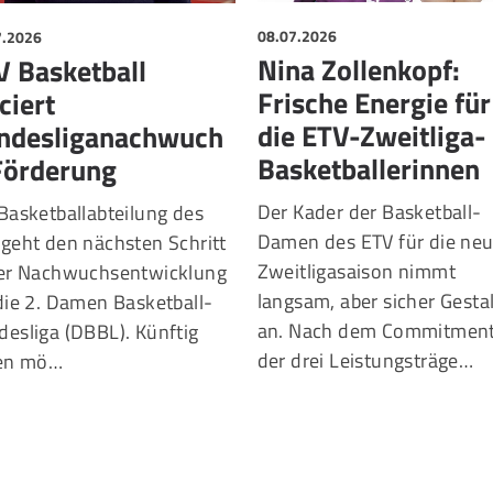
7.2026
08.07.2026
V Basketball
Nina Zollenkopf:
ciert
Frische Energie für
ndesliganachwuch
die ETV-Zweitliga-
Förderung
Basketballerinnen
Basketballabteilung des
Der Kader der Basketball-
geht den nächsten Schritt
Damen des ETV für die ne
der Nachwuchsentwicklung
Zweitligasaison nimmt
die 2. Damen Basketball-
langsam, aber sicher Gesta
esliga (DBBL). Künftig
an. Nach dem Commitmen
len mö…
der drei Leistungsträge…