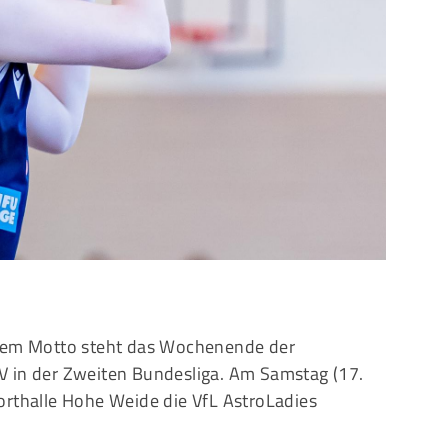
Mitglieder-Service
G
Alles zur Mitgliedschaft
Ei
Downloads
Bu
Termine
20
Fragen & Antworten
esem Motto steht das Wochenende der
V in der Zweiten Bundesliga. Am Samstag (17.
orthalle Hohe Weide die VfL AstroLadies