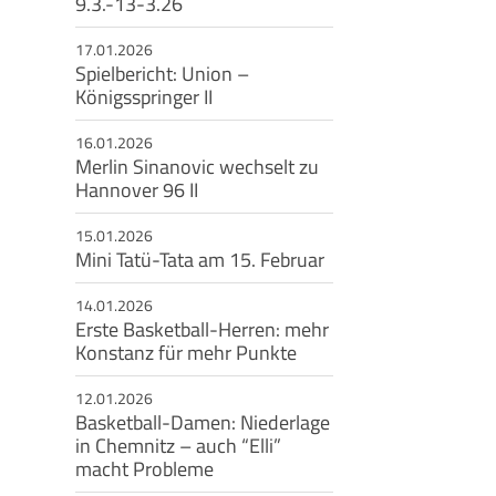
9.3.-13-3.26
eschäftsstelle
17.01.2026
Spielbericht: Union –
msbütteler Turnverband e. V.
Königsspringer II
ndesstr. 96
16.01.2026
144 Hamburg
Merlin Sinanovic wechselt zu
Hannover 96 II
+49 40 4017690
info@etv-hamburg.de
15.01.2026
Mini Tatü-Tata am 15. Februar
14.01.2026
Erste Basketball-Herren: mehr
Konstanz für mehr Punkte
12.01.2026
Basketball-Damen: Niederlage
in Chemnitz – auch “Elli”
macht Probleme