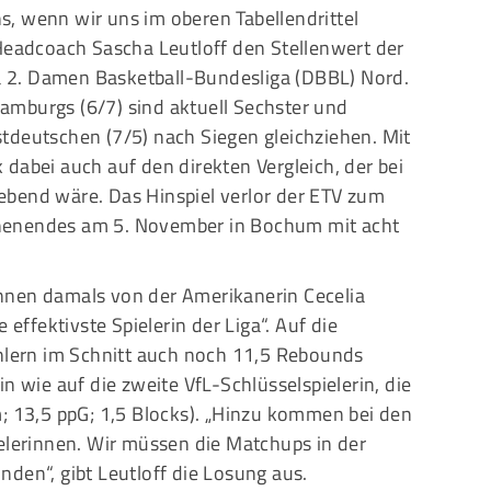
uns, wenn wir uns im oberen Tabellendrittel
-Headcoach Sascha Leutloff den Stellenwert der
ta 2. Damen Basketball-Bundesliga (DBBL) Nord.
mburgs (6/7) sind aktuell Sechster und
tdeutschen (7/5) nach Siegen gleichziehen. Mit
dabei auch auf den direkten Vergleich, der bei
ebend wäre. Das Hinspiel verlor der ETV zum
henendes am 5. November in Bochum mit acht
nnen damals von der Amerikanerin Cecelia
 effektivste Spielerin der Liga“. Auf die
ählern im Schnitt auch noch 11,5 Rebounds
n wie auf die zweite VfL-Schlüsselspielerin, die
m; 13,5 ppG; 1,5 Blocks). „Hinzu kommen bei den
ielerinnen. Wir müssen die Matchups in der
den“, gibt Leutloff die Losung aus.