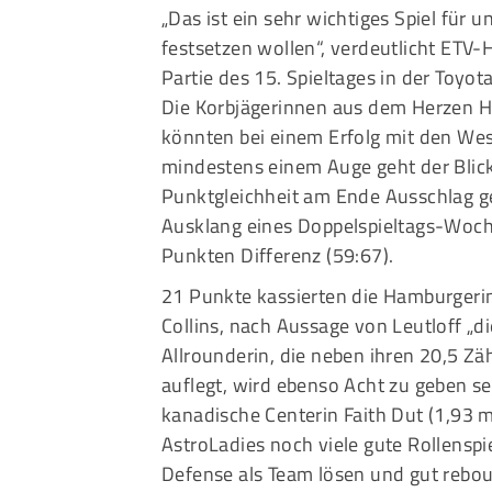
„Das ist ein sehr wichtiges Spiel für 
festsetzen wollen“, verdeutlicht ETV
Partie des 15. Spieltages in der Toyo
Die Korbjägerinnen aus dem Herzen Ha
könnten bei einem Erfolg mit den Wes
mindestens einem Auge geht der Blick 
Punktgleichheit am Ende Ausschlag g
Ausklang eines Doppelspieltags-Woc
Punkten Differenz (59:67).
21 Punkte kassierten die Hamburgeri
Collins, nach Aussage von Leutloff „die
Allrounderin, die neben ihren 20,5 Z
auflegt, wird ebenso Acht zu geben sei
kanadische Centerin Faith Dut (1,93 
AstroLadies noch viele gute Rollensp
Defense als Team lösen und gut reboun