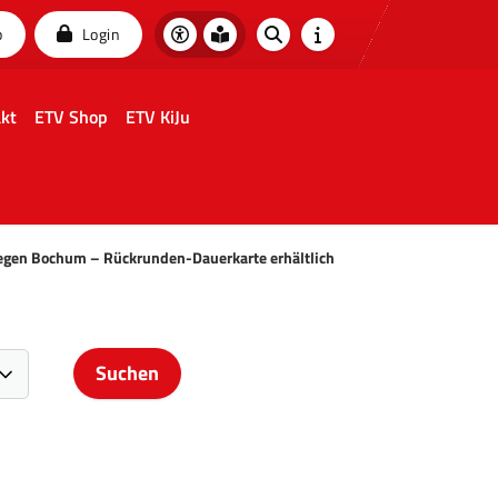
p
Login
kt
ETV Shop
ETV KiJu
egen Bochum – Rückrunden-Dauerkarte erhältlich