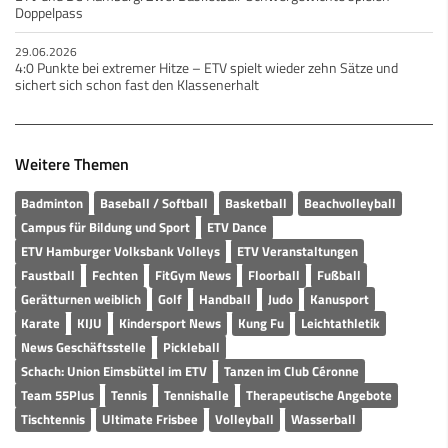
Doppelpass
29.06.2026
4:0 Punkte bei extremer Hitze – ETV spielt wieder zehn Sätze und
sichert sich schon fast den Klassenerhalt
Weitere Themen
Badminton
Baseball / Softball
Basketball
Beachvolleyball
Campus für Bildung und Sport
ETV Dance
ETV Hamburger Volksbank Volleys
ETV Veranstaltungen
Faustball
Fechten
FitGym News
Floorball
Fußball
Gerätturnen weiblich
Golf
Handball
Judo
Kanusport
Karate
KIJU
Kindersport News
Kung Fu
Leichtathletik
News Geschäftsstelle
Pickleball
Schach: Union Eimsbüttel im ETV
Tanzen im Club Céronne
Team 55Plus
Tennis
Tennishalle
Therapeutische Angebote
Tischtennis
Ultimate Frisbee
Volleyball
Wasserball