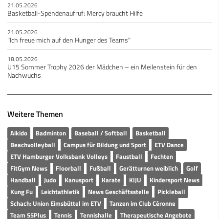
21.05.2026
Basketball-Spendenaufruf: Mercy braucht Hilfe
21.05.2026
"Ich freue mich auf den Hunger des Teams"
18.05.2026
U15 Sommer Trophy 2026 der Mädchen – ein Meilenstein für den
Nachwuchs
Weitere Themen
Aikido
Badminton
Baseball / Softball
Basketball
Beachvolleyball
Campus für Bildung und Sport
ETV Dance
ETV Hamburger Volksbank Volleys
Faustball
Fechten
FitGym News
Floorball
Fußball
Gerätturnen weiblich
Golf
Handball
Judo
Kanusport
Karate
KIJU
Kindersport News
Kung Fu
Leichtathletik
News Geschäftsstelle
Pickleball
Schach: Union Eimsbüttel im ETV
Tanzen im Club Céronne
Team 55Plus
Tennis
Tennishalle
Therapeutische Angebote