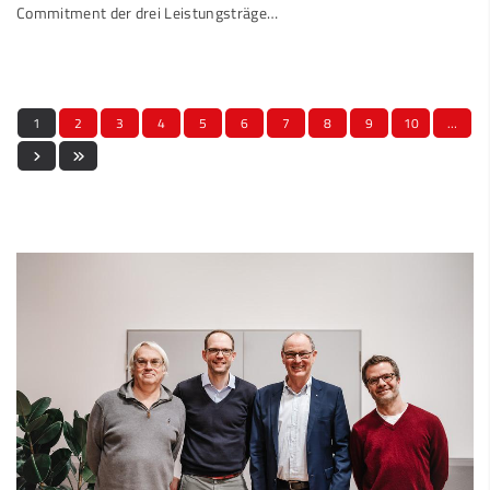
Commitment der drei Leistungsträge…
1
2
3
4
5
6
7
8
9
10
…