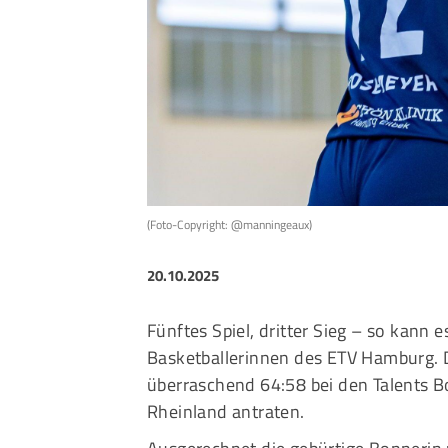
Sportangebote finden
Unser Sportangebot
Sportsuche
Ausfälle und Vertretungen
Deutsches Sportabzeichen
(Foto-Copyright: @manningeaux)
20.10.2025
Fünftes Spiel, dritter Sieg – so kann 
Basketballerinnen des ETV Hamburg.
überraschend 64:58 bei den Talents 
Rheinland antraten.