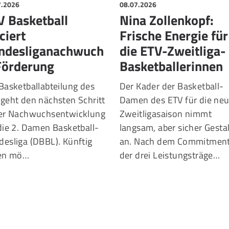
7.2026
08.07.2026
V Basketball
Nina Zollenkopf:
ciert
Frische Energie für
ndesliganachwuch
die ETV-Zweitliga-
Förderung
Basketballerinnen
Basketballabteilung des
Der Kader der Basketball-
geht den nächsten Schritt
Damen des ETV für die ne
der Nachwuchsentwicklung
Zweitligasaison nimmt
die 2. Damen Basketball-
langsam, aber sicher Gesta
esliga (DBBL). Künftig
an. Nach dem Commitmen
len mö…
der drei Leistungsträge…