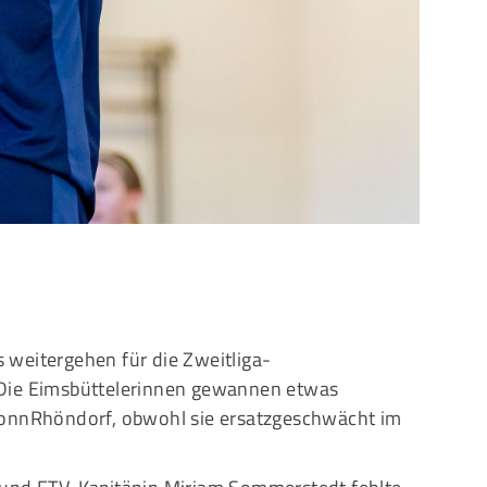
Mitglieder-Service
G
Alles zur Mitgliedschaft
Ei
Downloads
Bu
Termine
20
Fragen & Antworten
es weitergehen für die Zweitliga-
 Die Eimsbüttelerinnen gewannen etwas
BonnRhöndorf, obwohl sie ersatzgeschwächt im