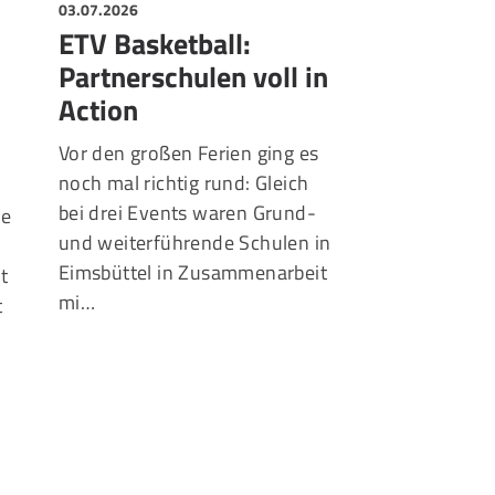
03.07.2026
01.07.2026
ETV Basketball:
ETV und B
Partnerschulen voll in
Zwei Baske
Action
Schwergew
spielen Do
Vor den großen Ferien ging es
noch mal richtig rund: Gleich
Teamplay statt 
bei drei Events waren Grund-
ue
Der Eimsbüttele
und weiterführende Schulen in
der Basketball
Eimsbüttel in Zusammenarbeit
lt
(BCH) haben ei
mi…
t
Kooperationsver
Förderung ihres