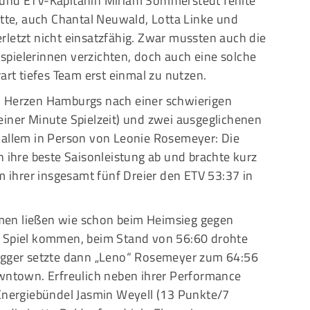
 und ETV-Kapitänin Miriam Sommerstedt fehlte
ätte, auch Chantal Neuwald, Lotta Linke und
rletzt nicht einsatzfähig. Zwar mussten auch die
pielerinnen verzichten, doch auch eine solche
art tiefes Team erst einmal zu nutzen.
m Herzen Hamburgs nach einer schwierigen
einer Minute Spielzeit) und zwei ausgeglichenen
 allem in Person von Leonie Rosemeyer: Die
n ihre beste Saisonleistung ab und brachte kurz
em ihrer insgesamt fünf Dreier den ETV 53:37 in
men ließen wie schon beim Heimsieg gegen
s Spiel kommen, beim Stand von 56:60 drohte
Dagger setzte dann „Leno“ Rosemeyer zum 64:56
owntown. Erfreulich neben ihrer Performance
 Energiebündel Jasmin Weyell (13 Punkte/7