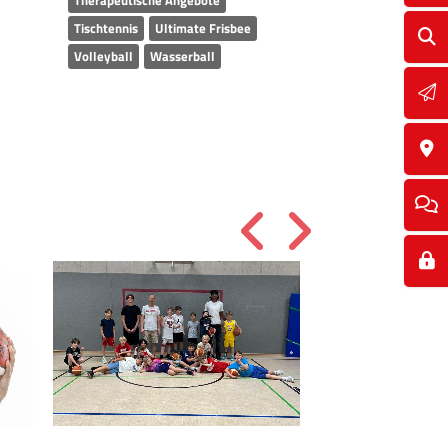
Therapeutische Angebote
Tischtennis
Ultimate Frisbee
Volleyball
Wasserball