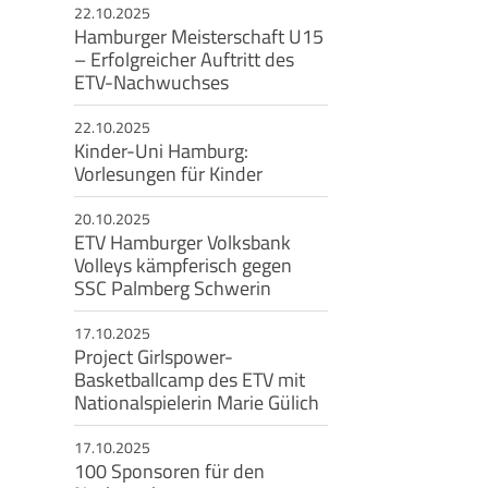
22.10.2025
Hamburger Meisterschaft U15
eschäftsstelle
– Erfolgreicher Auftritt des
ETV-Nachwuchses
msbütteler Turnverband e. V.
ndesstr. 96
22.10.2025
144 Hamburg
Kinder-Uni Hamburg:
Vorlesungen für Kinder
+49 40 4017690
info@etv-hamburg.de
20.10.2025
ETV Hamburger Volksbank
Volleys kämpferisch gegen
SSC Palmberg Schwerin
17.10.2025
Project Girlspower-
Basketballcamp des ETV mit
Nationalspielerin Marie Gülich
17.10.2025
100 Sponsoren für den