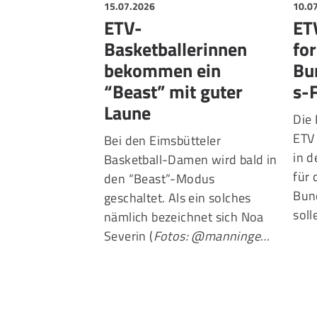
15.07.2026
10.0
ETV-
ET
Basketballerinnen
for
bekommen ein
Bu
“Beast” mit guter
s-
Laune
Die 
ETV 
Bei den Eimsbütteler
in 
Basketball-Damen wird bald in
für 
den “Beast”-Modus
Bund
geschaltet. Als ein solches
sol
nämlich bezeichnet sich Noa
Severin (
Fotos: @manninge
…