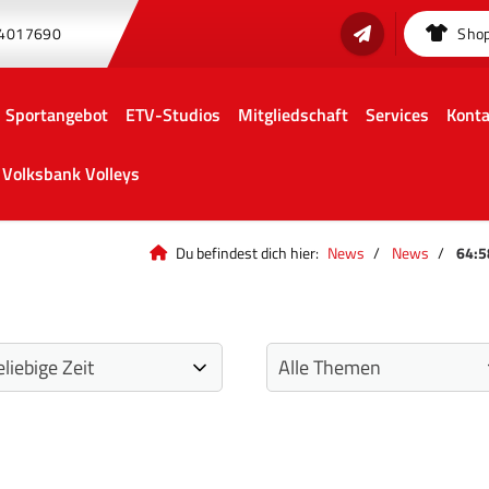
 4017690
Sho
Sportangebot
ETV-Studios
Mitgliedschaft
Services
Konta
Volksbank Volleys
Du befindest dich hier:
News
News
64:5