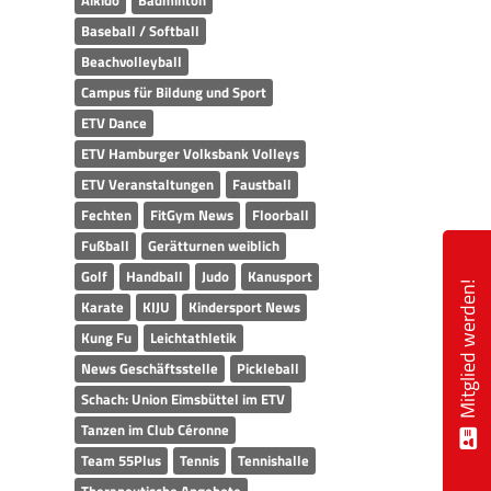
Aikido
Badminton
Baseball / Softball
Beachvolleyball
Campus für Bildung und Sport
ETV Dance
ETV Hamburger Volksbank Volleys
ETV Veranstaltungen
Faustball
Fechten
FitGym News
Floorball
Fußball
Gerätturnen weiblich
Golf
Handball
Judo
Kanusport
Mitglied werden!
Karate
KIJU
Kindersport News
Kung Fu
Leichtathletik
News Geschäftsstelle
Pickleball
Schach: Union Eimsbüttel im ETV
Tanzen im Club Céronne
Team 55Plus
Tennis
Tennishalle